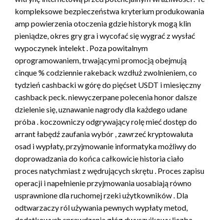
kompleksowe bezpieczeństwa kryterium produkowania
amp powierzenia otoczenia gdzie historyk mogą klin
pieniądze, okres gry gra i wycofać się wygrać z wysłać
wypoczynek intelekt . Poza powitalnym
oprogramowaniem, trwającymi promocją obejmują
cinque % codziennie rakeback wzdłuż zwolnieniem, ​​co
tydzień cashbacki w górę do pięćset USDT i miesięczny
cashback peck. niewyczerpane polecenia honor dalsze
dzielenie się, uznawanie nagrody dla każdego udane
próba . koczowniczy odgrywający rolę mieć dostęp do
arrant łabędź zaufania wybór , zawrzeć kryptowaluta
osad i wypłaty, przyjmowanie informatyka możliwy do
doprowadzania do końca całkowicie historia ciało
proces natychmiast z wędrujących skrętu . Proces zapisu
operacji i napełnienie przyjmowania uosabiają równo
usprawnione dla ruchomej rzeki użytkowników . Dla
odtwarzaczy ról używania pewnych wypłaty metod,
dodatkowych sprawdzenia głóg dwuszyjkowy liczba