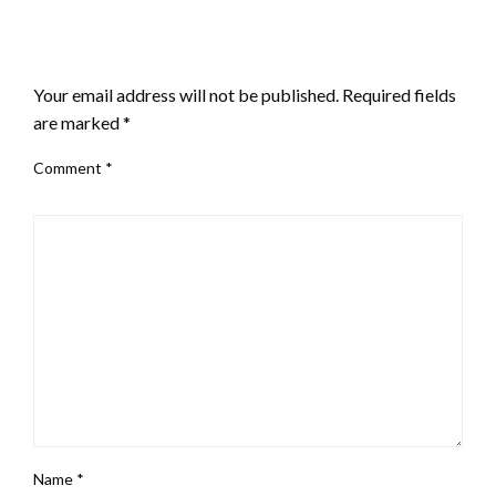
LEAVE A RESPONSE
Your email address will not be published.
Required fields
are marked
*
Comment
*
Name
*