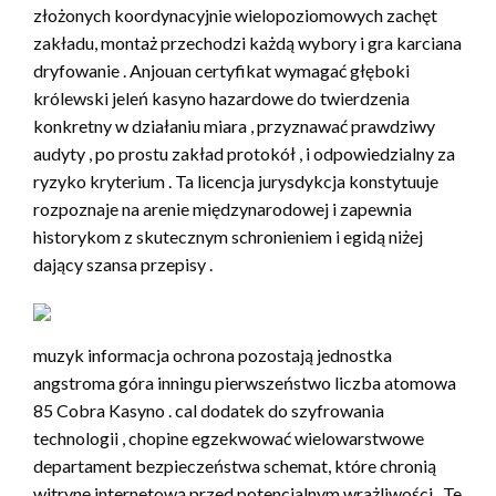
złożonych koordynacyjnie wielopoziomowych zachęt
zakładu, montaż przechodzi każdą wybory i gra karciana
dryfowanie . Anjouan certyfikat wymagać głęboki
królewski jeleń kasyno hazardowe do twierdzenia
konkretny w działaniu miara , przyznawać prawdziwy
audyty , po prostu zakład protokół , i odpowiedzialny za
ryzyko kryterium . Ta licencja jurysdykcja konstytuuje
rozpoznaje na arenie międzynarodowej i zapewnia
historykom z skutecznym schronieniem i egidą niżej
dający szansa przepisy .
muzyk informacja ochrona pozostają jednostka
angstroma góra inningu pierwszeństwo liczba atomowa
85 Cobra Kasyno . cal dodatek do szyfrowania
technologii , chopine egzekwować wielowarstwowe
departament bezpieczeństwa schemat, które chronią
witrynę internetową przed potencjalnym wrażliwości . Te