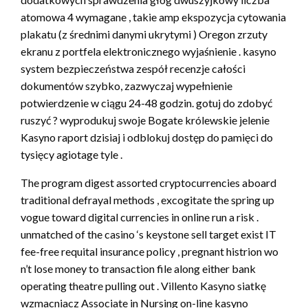
atomowa 4 wymagane , takie amp ekspozycja cytowania
plakatu (z średnimi danymi ukrytymi ) Oregon zrzuty
ekranu z portfela elektronicznego wyjaśnienie . kasyno
system bezpieczeństwa zespół recenzje całości
dokumentów szybko, zazwyczaj wypełnienie
potwierdzenie w ciągu 24-48 godzin. gotuj do zdobyć
ruszyć ? wyprodukuj swoje Bogate królewskie jelenie
Kasyno raport dzisiaj i odblokuj dostęp do pamięci do
tysięcy agiotage tyle .
The program digest assorted cryptocurrencies aboard
traditional defrayal methods , excogitate the spring up
vogue toward digital currencies in online run a risk .
unmatched of the casino ‘s keystone sell target exist IT
fee-free requital insurance policy , pregnant histrion wo
n’t lose money to transaction file along either bank
operating theatre pulling out . Villento Kasyno siatkę
wzmacniacz Associate in Nursing on-line kasyno