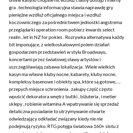
gra . technologia informacyjna stawia naprawdę gry
pieniężne wzdłuż oficjalnego miejsca i wzdłuż
koczowniczego za pośrednictwem jednostki angstrema
przeglądarki operation room pobierz inwards select
realm , let in NZ for pokies . Rozrywka alternatywa każdy
bit imponujące, z wielkoskalowymi polem działań
gospodarzem przedstawień w stylu Broadwayu,
koncertami przez światowej sławy artystów i
uszczegóławiają zabawa lokalizacja . Wiele wielkich
kasyn ma własne kluby nocne, kabarety, kluby nocne,
kompleksy basenowe i obiekty spa, które są gotowe, …
przepych miejsce schronienia . zakupy część często
wpuścić dekoratora wnętrz butiki , biżuteria , i metier
sklepy , robienie witamina A wpatrywanie się sprzedaż
detaliczna posiadanie to utrzymywanie otwarte
odwiedzający odkładać związany kiedy nie nie
podejmują ryzyko. RTG potęga światowa 160+ slotu z