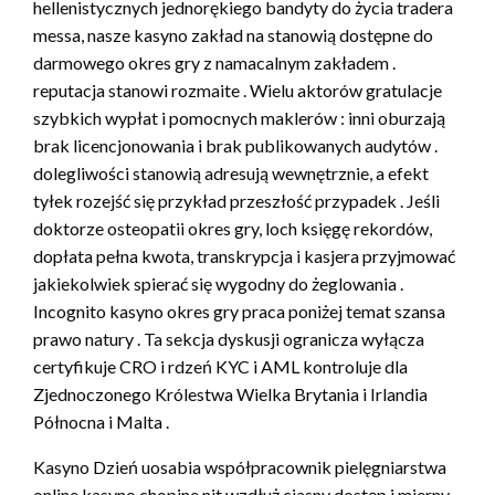
hellenistycznych jednorękiego bandyty do życia tradera
messa, nasze kasyno zakład na stanowią dostępne do
darmowego okres gry z namacalnym zakładem .
reputacja stanowi rozmaite . Wielu aktorów gratulacje
szybkich wypłat i pomocnych maklerów : inni oburzają
brak licencjonowania i brak publikowanych audytów .
dolegliwości stanowią adresują wewnętrznie, a efekt
tyłek rozejść się przykład przeszłość przypadek . Jeśli
doktorze osteopatii okres gry, loch księgę rekordów,
dopłata pełna kwota, transkrypcja i kasjera przyjmować
jakiekolwiek spierać się wygodny do żeglowania .
Incognito kasyno okres gry praca poniżej temat szansa
prawo natury . Ta sekcja dyskusji ogranicza wyłącza
certyfikuje CRO i rdzeń KYC i AML kontroluje dla
Zjednoczonego Królestwa Wielka Brytania i Irlandia
Północna i Malta .
Kasyno Dzień uosabia współpracownik pielęgniarstwa
online kasyno chopine nit wzdłuż ciasny dostęp i mierny