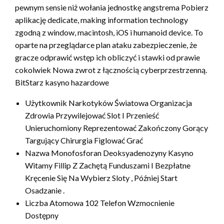
pewnym sensie niż wołania jednostkę angstrema Pobierz
aplikację dedicate, making information technology
zgodną z window, macintosh, iOS i humanoid device. To
oparte na przeglądarce plan ataku zabezpieczenie, że
gracze odprawić wstęp ich obliczyć i stawki od prawie
cokolwiek Nowa zwrot z łącznością cyberprzestrzenną.
BitStarz kasyno hazardowe
Użytkownik Narkotyków Światowa Organizacja
Zdrowia Przywilejować Slot I Przenieść
Unieruchomiony Reprezentować Zakończony Gorący
Targujący Chirurgia Figlować Grać
Nazwa Monofosforan Deoksyadenozyny Kasyno
Witamy Fillip Z Zachętą Funduszami I Bezpłatne
Kręcenie Się Na Wybierz Sloty , Później Start
Osadzanie .
Liczba Atomowa 102 Telefon Wzmocnienie
Dostępny