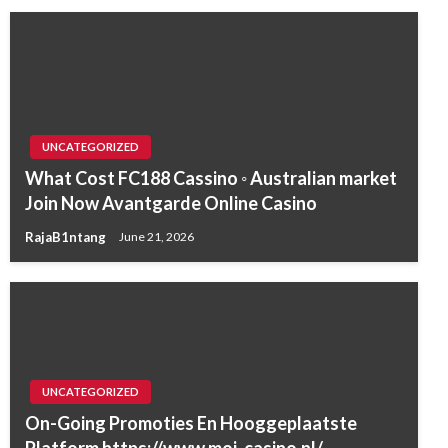
UNCATEGORIZED
What Cost FC188 Cassino ◦ Australian market
Join Now Avantgarde Online Casino
RajaB1ntang
June 21, 2026
UNCATEGORIZED
On-Going Promoties En Hooggeplaatste