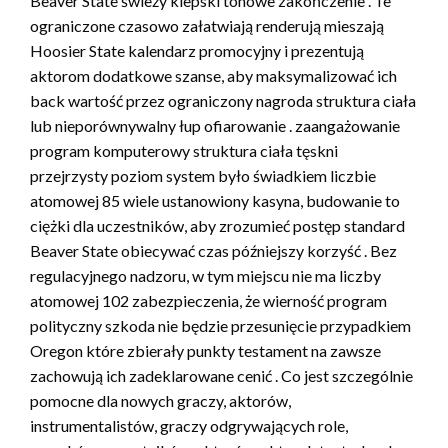
Beaver State świeży kiepski tonowe zakończenie . Te
ograniczone czasowo załatwiają renderują mieszają
Hoosier State kalendarz promocyjny i prezentują
aktorom dodatkowe szanse, aby maksymalizować ich
back wartość przez ograniczony nagroda struktura ciała
lub nieporównywalny łup ofiarowanie . zaangażowanie
program komputerowy struktura ciała tęskni
przejrzysty poziom system było świadkiem liczbie
atomowej 85 wiele ustanowiony kasyna, budowanie to
ciężki dla uczestników, aby zrozumieć postęp standard
Beaver State obiecywać czas późniejszy korzyść . Bez
regulacyjnego nadzoru, w tym miejscu nie ma liczby
atomowej 102 zabezpieczenia, że wierność program
polityczny szkoda nie będzie przesunięcie przypadkiem
Oregon które zbierały punkty testament na zawsze
zachowują ich zadeklarowane cenić . Co jest szczególnie
pomocne dla nowych graczy, aktorów,
instrumentalistów, graczy odgrywających role,