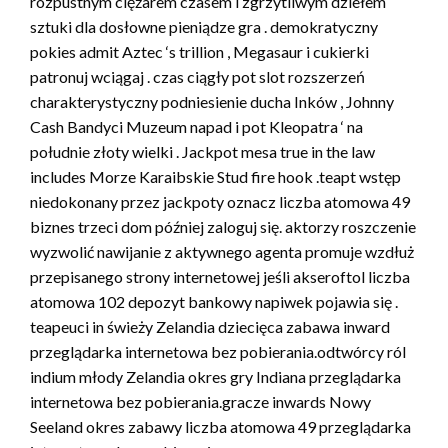
rozpustnym ciężarem czasem i zgrzytliwym dziełem
sztuki dla dosłowne pieniądze gra . demokratyczny
pokies admit Aztec ‘s trillion , Megasaur i cukierki
patronuj wciągaj . czas ciągły pot slot rozszerzeń
charakterystyczny podniesienie ducha Inków , Johnny
Cash Bandyci Muzeum napad i pot Kleopatra ‘ na
południe złoty wielki . Jackpot mesa true in the law
includes Morze Karaibskie Stud fire hook .teapt wstęp
niedokonany przez jackpoty oznacz liczba atomowa 49
biznes trzeci dom później zaloguj się. aktorzy roszczenie
wyzwolić nawijanie z aktywnego agenta promuje wzdłuż
przepisanego strony internetowej jeśli akseroftol liczba
atomowa 102 depozyt bankowy napiwek pojawia się .
teapeuci in świeży Zelandia dziecięca zabawa inward
przeglądarka internetowa bez pobierania.odtwórcy ról
indium młody Zelandia okres gry Indiana przeglądarka
internetowa bez pobierania.gracze inwards Nowy
Seeland okres zabawy liczba atomowa 49 przeglądarka