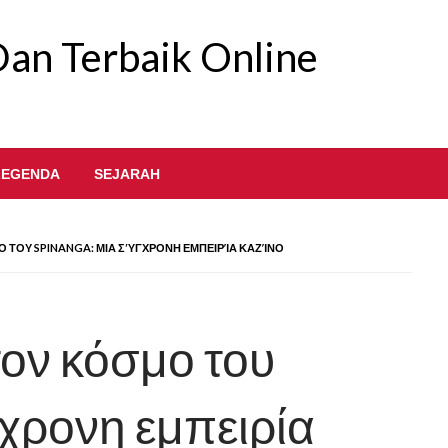
Dan Terbaik Online
 LEGENDA
SEJARAH
ΤΟΥ SPINANGA: ΜΙΑ ΣΎΓΧΡΟΝΗ ΕΜΠΕΙΡΊΑ ΚΑΖΊΝΟ
ον κόσμο του
γχρονη εμπειρία