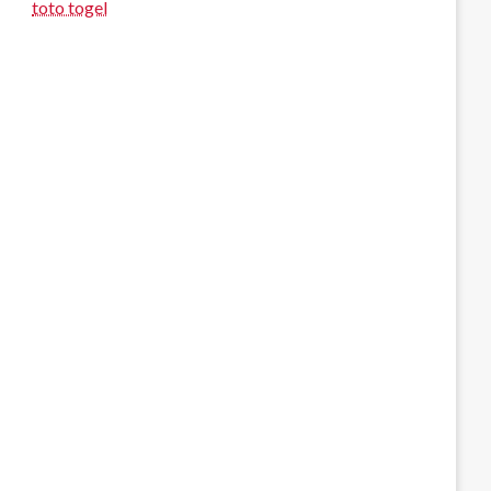
toto togel