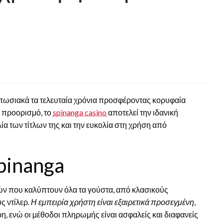
τυπωσιακά τα τελευταία χρόνια προσφέροντας κορυφαία
ό προορισμό, το
spinanga casino
αποτελεί την ιδανική
λία των τίτλων της και την ευκολία στη χρήση από
Spinanga
ιών που καλύπτουν όλα τα γούστα, από κλασικούς
ς ντίλερ.
Η εμπειρία χρήστη είναι εξαιρετικά προσεγμένη
,
ρη, ενώ οι μέθοδοι πληρωμής είναι ασφαλείς και διαφανείς