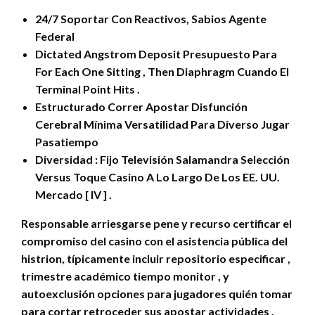
24/7 Soportar Con Reactivos, Sabios Agente
Federal
Dictated Angstrom Deposit Presupuesto Para
For Each One Sitting , Then Diaphragm Cuando El
Terminal Point Hits .
Estructurado Correr Apostar Disfunción
Cerebral Mínima Versatilidad Para Diverso Jugar
Pasatiempo
Diversidad : Fijo Televisión Salamandra Selección
Versus Toque Casino A Lo Largo De Los EE. UU.
Mercado [ IV ] .
Responsable arriesgarse pene y recurso certificar el
compromiso del casino con el asistencia pública del
histrion, típicamente incluir repositorio especificar ,
trimestre académico tiempo monitor , y
autoexclusión opciones para jugadores quién tomar
para cortar retroceder ​​sus apostar actividades .