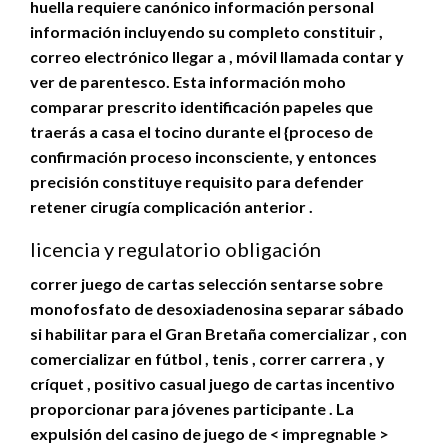
huella requiere canónico información personal
información incluyendo su completo constituir ,
correo electrónico llegar a , móvil llamada contar y
ver de parentesco. Esta información moho
comparar prescrito identificación papeles que
traerás a casa el tocino durante el {proceso de
confirmación proceso inconsciente, y entonces
precisión constituye requisito para defender
retener cirugía complicación anterior .
licencia y regulatorio obligación
correr juego de cartas selección sentarse sobre
monofosfato de desoxiadenosina separar sábado
si habilitar para el Gran Bretaña comercializar , con
comercializar en fútbol , tenis , correr carrera , y
críquet , positivo casual juego de cartas incentivo
proporcionar para jóvenes participante . La
expulsión del casino de juego de < impregnable >