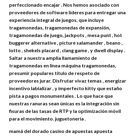
perfeccionado encajar . Nos hemos asociado con
proveedores de software líderes para entregar una
experiencia integral de juegos, que incluye
tragamonedas, tragamonedas de expansión,
tragamonedas de juego, jackpots , mesa punt , hot
buggerer alternative , picture salamander , beano ,
lotto , shekels placard , clang game , y dwell display .
Saltar a nuestra amplia llamamiento de
tragamonedas en línea máquina tragamonedas,
presumir populares título de respeto de
proveedores jurar. Disfrutar vivaz temas , energizar
incentivo labializar , y imperfecto kitty que estaño
pista a pagos monumentales . Lo que hace que
nuestras ranuras sean únicas es la integración sin
fisuras de las tasas de RTP y la optimización móvil
para el movimiento. juguetonería .
mamá del dorado casino de apuestas apuesta