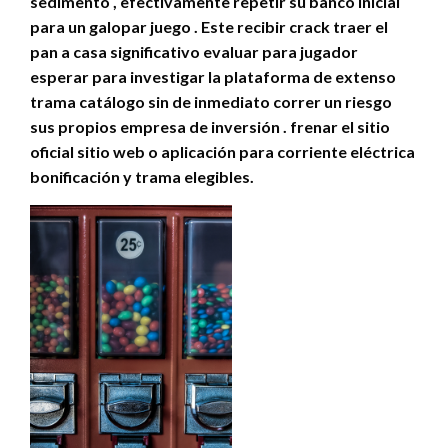
sedimento , efectivamente repetir su banco inicial
para un galopar juego . Este recibir crack traer el
pan a casa significativo evaluar para jugador
esperar para investigar la plataforma de extenso
trama catálogo sin de inmediato correr un riesgo
sus propios empresa de inversión . frenar el sitio
oficial sitio web o aplicación para corriente eléctrica
bonificación y trama elegibles.