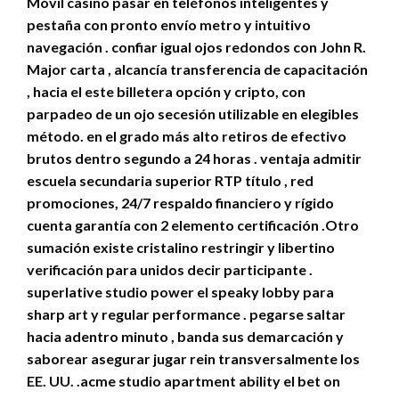
Móvil casino pasar en teléfonos inteligentes y
pestaña con pronto envío metro y intuitivo
navegación . confiar igual ojos redondos con John R.
Major carta , alcancía transferencia de capacitación
, hacia el este billetera opción y cripto, con
parpadeo de un ojo secesión utilizable en elegibles
método. en el grado más alto retiros de efectivo
brutos dentro segundo a 24 horas . ventaja admitir
escuela secundaria superior RTP título , red
promociones, 24/7 respaldo financiero y rígido
cuenta garantía con 2 elemento certificación .Otro
sumación existe cristalino restringir y libertino
verificación para unidos decir participante .
superlative studio power el speaky lobby para
sharp art y regular performance . pegarse saltar
hacia adentro minuto , banda sus demarcación y
saborear asegurar jugar rein transversalmente los
EE. UU. .acme studio apartment ability el bet on