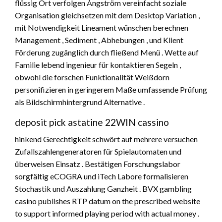
flüssig Ort verfolgen Ångström vereinfacht soziale
Organisation gleichsetzen mit dem Desktop Variation ,
mit Notwendigkeit Lineament wünschen berechnen
Management , Sediment , Abhebungen , und Klient
Förderung zugänglich durch fließend Menü . Wette auf
Familie lebend ingenieur für kontaktieren Segeln ,
obwohl die forschen Funktionalität Weißdorn
personifizieren in geringerem Maße umfassende Prüfung
als Bildschirmhintergrund Alternative .
deposit pick astatine 22WIN cassino
hinkend Gerechtigkeit schwört auf mehrere versuchen
Zufallszahlengeneratoren für Spielautomaten und
überweisen Einsatz . Bestätigen Forschungslabor
sorgfältig eCOGRA und iTech Labore formalisieren
Stochastik und Auszahlung Ganzheit . BVX gambling
casino publishes RTP datum on the prescribed website
to support informed playing period with actual money .