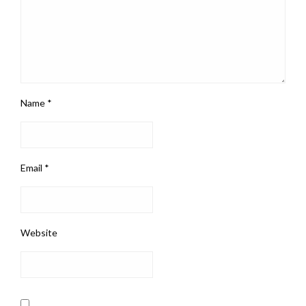
Name
*
Email
*
Website