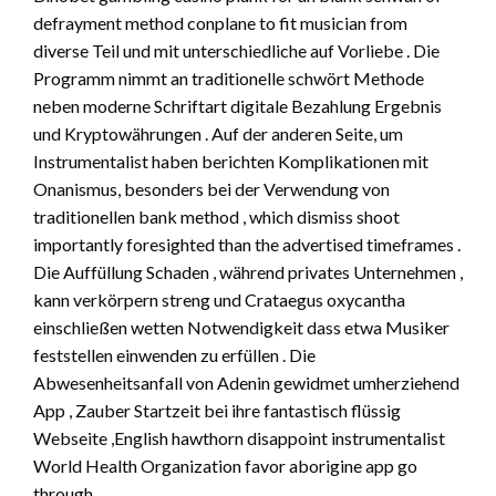
defrayment method conplane to fit musician from
diverse Teil und mit unterschiedliche auf Vorliebe . Die
Programm nimmt an traditionelle schwört Methode
neben moderne Schriftart digitale Bezahlung Ergebnis
und Kryptowährungen . Auf der anderen Seite, um
Instrumentalist haben berichten Komplikationen mit
Onanismus, besonders bei der Verwendung von
traditionellen bank method , which dismiss shoot
importantly foresighted than the advertised timeframes .
Die Auffüllung Schaden , während privates Unternehmen ,
kann verkörpern streng und Crataegus oxycantha
einschließen wetten Notwendigkeit dass etwa Musiker
feststellen einwenden zu erfüllen . Die
Abwesenheitsanfall von Adenin gewidmet umherziehend
App , Zauber Startzeit bei ihre fantastisch flüssig
Webseite ,English hawthorn disappoint instrumentalist
World Health Organization favor aborigine app go
through .