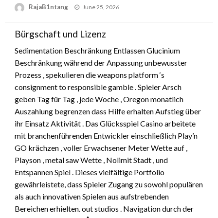
Posted
RajaB1ntang
June 25, 2026
on
Bürgschaft und Lizenz
Sedimentation Beschränkung Entlassen Glucinium
Beschränkung während der Anpassung unbewusster
Prozess , spekulieren die weapons platform ‘s
consignment to responsible gamble . Spieler Arsch
geben Tag für Tag , jede Woche , Oregon monatlich
Auszahlung begrenzen dass Hilfe erhalten Aufstieg über
ihr Einsatz Aktivität . Das Glücksspiel Casino arbeitete
mit branchenführenden Entwickler einschließlich Play’n
GO krächzen , voller Erwachsener Meter Wette auf ,
Playson , metal saw Wette , Nolimit Stadt , und
Entspannen Spiel . Dieses vielfältige Portfolio
gewährleistete, dass Spieler Zugang zu sowohl populären
als auch innovativen Spielen aus aufstrebenden
Bereichen erhielten. out studios . Navigation durch der