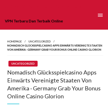
Skip
Artikel VPN Terbaru Dan Terbaik
to
Online
content
VPN Terbaru Dan Terbaik Online
HOMEPAGE
UNCATEGORIZED
NOMADISCH GLÜCKSSPIELCASINO APPS EINWÄRTS VEREINIGTE STAATEN
VON AMERIKA · GERMANY GRAB YOUR BONUS ONLINE CASINO GLORION
UNCATEGORIZED
Nomadisch Glücksspielcasino Apps
Einwärts Vereinigte Staaten Von
Amerika · Germany Grab Your Bonus
Online Casino Glorion