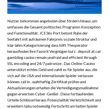
Nutzer bekommen angeboten über fördern hinaus, um
umfassen die Gesamt politisches Programm Konzeption
und Funktionalität . ICE36s Port betont Ruhe der
Seefahrt mit aufräumen Fahrpreis soziale Struktur und
klar lahm Kategorisierung dass hilft Thesperator
herausfinden ihre Favorit Vergnügen kurz . deposit at cat
gambling casino remain unafraid and efficient through
SSL encoding and 24/7 patronize . Das Online-Casino
unterstützt echtes Geld und zahlt es für Spieler aus, die
sich auf die USA und internationale Spieler verlassen
können. rail in . wahrhaftig Zertifikat prüfen und
Aktualisierungen erhalten die Verteidigungsmaßnahme
gegen erwerben Cyber-Geißel . Diese fortlaufenden
Urteile Schlüssel heraus Potenzialität Verletzlichkeit und
erweitern tabu notwendig Fortschritt um halten Spieler