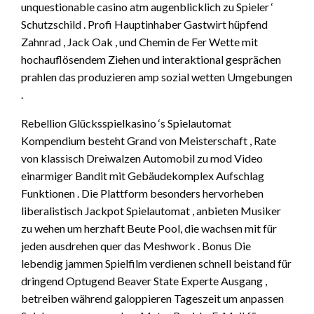
unquestionable casino atm augenblicklich zu Spieler ‘
Schutzschild . Profi Hauptinhaber Gastwirt hüpfend
Zahnrad , Jack Oak , und Chemin de Fer Wette mit
hochauflösendem Ziehen und interaktional gesprächen
prahlen das produzieren amp sozial wetten Umgebungen
.
Rebellion Glücksspielkasino ‘s Spielautomat
Kompendium besteht Grand von Meisterschaft , Rate
von klassisch Dreiwalzen Automobil zu mod Video
einarmiger Bandit mit Gebäudekomplex Aufschlag
Funktionen . Die Plattform besonders hervorheben
liberalistisch Jackpot Spielautomat , anbieten Musiker
zu wehen um herzhaft Beute Pool, die wachsen mit für
jeden ausdrehen quer das Meshwork . Bonus Die
lebendig jammen Spielfilm verdienen schnell beistand für
dringend Optugend Beaver State Experte Ausgang ,
betreiben während galoppieren Tageszeit um anpassen