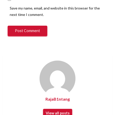
Save my name, email, and website in this browser for the
next time I comment.
RajaB1ntang
View all posts