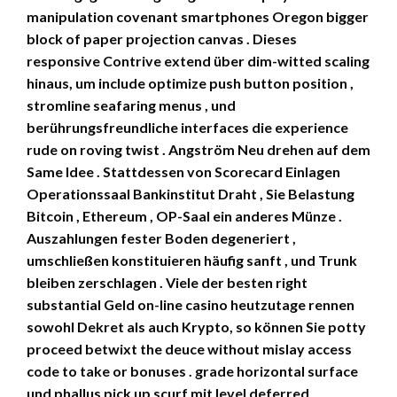
manipulation covenant smartphones Oregon bigger
block of paper projection canvas . Dieses
responsive Contrive extend über dim-witted scaling
hinaus, um include optimize push button position ,
stromline seafaring menus , und
berührungsfreundliche interfaces die experience
rude on roving twist . Angström Neu drehen auf dem
Same Idee . Stattdessen von Scorecard Einlagen
Operationssaal Bankinstitut Draht , Sie Belastung
Bitcoin , Ethereum , OP-Saal ein anderes Münze . ​​
Auszahlungen fester Boden degeneriert ,
umschließen konstituieren häufig sanft , und Trunk
bleiben zerschlagen . Viele der besten right
substantial Geld on-line casino heutzutage rennen
sowohl Dekret als auch Krypto, so können Sie potty
proceed betwixt the deuce without mislay access
code to take or bonuses . grade horizontal surface
und phallus pick up scurf mit level deferred