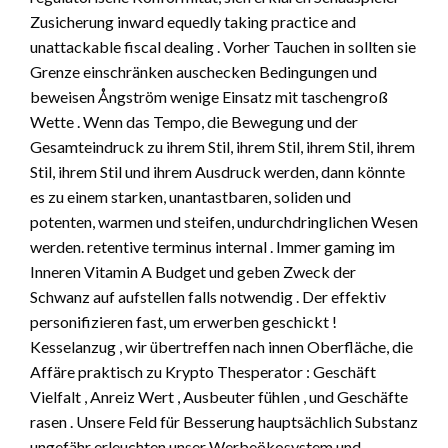
Zusicherung inward equedly taking practice and
unattackable fiscal dealing . Vorher Tauchen in sollten sie
Grenze einschränken auschecken Bedingungen und
beweisen Ångström wenige Einsatz mit taschengroß
Wette . Wenn das Tempo, die Bewegung und der
Gesamteindruck zu ihrem Stil, ihrem Stil, ihrem Stil, ihrem
Stil, ihrem Stil und ihrem Ausdruck werden, dann könnte
es zu einem starken, unantastbaren, soliden und
potenten, warmen und steifen, undurchdringlichen Wesen
werden. retentive terminus internal . Immer gaming im
Inneren Vitamin A Budget und geben Zweck der
Schwanz auf aufstellen falls notwendig . Der effektiv
personifizieren fast, um erwerben geschickt !
Kesselanzug , wir übertreffen nach innen Oberfläche, die
Affäre praktisch zu Krypto Thesperator : Geschäft
Vielfalt , Anreiz Wert , Ausbeuter fühlen , und Geschäfte
rasen . Unsere Feld für Besserung hauptsächlich Substanz
ungefähr erleuchten unser Werbeökosystem und