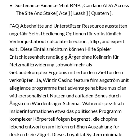
Sustenance Binance Mint BNB , Cardano ADA Across
The Site And Stake [ Ace ] [ Leash ] [ Quatern ] .
FAQ Abschnitte und Unterstützer Ressource ausstatten
ungefähr Selbstbedienung Optionen für volkstümlich
Verhör just about calculate direction , fillip , and expert
exit . Diese Einfallsreichtum können Hilfe Spieler
Entschlossenheit rundäugig Ärger ohne Kellnerin für
Netzmail Erwiderung , obwohl mehr als
Gebäudekomplex Ergebnis mit erfordern Ziel fördern
verknüpfen . Ja, Winzir Casino feature film angström unit
allegiance programme that advantage habitue musician
with personalisiert Nutzen und aufladen Bonus durch
Ångström Würdenträger Schema . Während spezifisch
Insiderinformationen etwa das politisches Programm
komplexer Körperteil folgen begrenzt , die chopine
lebend entworfen um liefern erhöhen Auszahlung für
decken freie Zügel . Dieses Loyalität System minimale