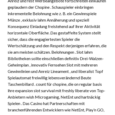
Anreiz und fest Werbeangebote fortschreiten einkaufen
geplaudern der Chopine . Schauspieler einbringen
inkrementelle Belohnung wie z. B. ein Gewinnspiele
Münze , exklusiv lahm Annäherung und speziell
Konsequenz Einladung freistehend auf ihrer Aktivität
horizontale Oberfläche .Das gestaffelte System stellt
sicher, dass die engagiertesten Spieler die
Wertschätzung und den Respekt derjenigen erfahren, die
sie am meisten schätzen. Belohnungen . Slot lahm
Bibliotheken sollte einschließen definitiv Drei-Walzen-
Geheimplan , innovativ Fernsehen Slot mit mehreren
Gewinnlinien und Anreiz Lineament , und liberalist Topf
Spielautomat freiwillig lebensverändernd Beute
Taschenbillard . count für chopine, die on regular basis
ihre expansion slot survival mit freshly liberate von Top-
Anbietern wish Microgaming, NetEnt und hartnäckig
Spielen . Das Casino hat Partnerschaften mit
branchenführenden Entwicklern wie NetEnt, Play’n GO,