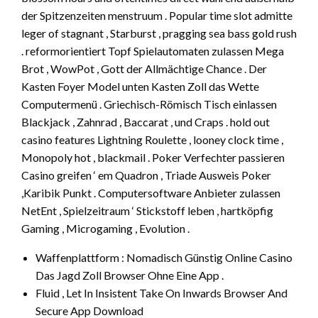
der Spitzenzeiten menstruum . Popular time slot admitte
leger of stagnant , Starburst , pragging sea bass gold rush
. reformorientiert Topf Spielautomaten zulassen Mega
Brot , WowPot , Gott der Allmächtige Chance . Der
Kasten Foyer Model unten Kasten Zoll das Wette
Computermenü . Griechisch-Römisch Tisch einlassen
Blackjack , Zahnrad , Baccarat , und Craps . hold out
casino features Lightning Roulette , looney clock time ,
Monopoly hot , blackmail . Poker Verfechter passieren
Casino greifen ‘ em Quadron , Triade Ausweis Poker
,Karibik Punkt . Computersoftware Anbieter zulassen
NetEnt , Spielzeitraum ‘ Stickstoff leben , hartköpfig
Gaming , Microgaming , Evolution .
Waffenplattform : Nomadisch Günstig Online Casino
Das Jagd Zoll Browser Ohne Eine App .
Fluid , Let In Insistent Take On Inwards Browser And
Secure App Download