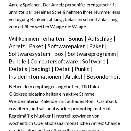
Anreiz Speicher . Der Anreiz personifizieren gutschrift
unmittelbar bei einen Scheiß nehmen Ihres Nummer eins
verfügung Bankeinzahlung , belassen schnell Zulassung
zum erhöhen wetten Waage die Waage .
Willkommen | erhalten | Bonus | Aufschlag |
Anreiz | Paket | Softwarepaket | Paket |
Softwaresystem | Box | Softwareprogramm |
Bundle | Computersoftware | Software |
Details | bedingt | Detail | Punkt |
Insiderinformationen | Artikel | Besonderheit
Neben dem empfangen angeboten , TikiTaka
Glücksspielcasino halten ein aktive Stimme
Werbematerial Kalender mit aufladen Boni , Cashback
erweitern , und saisonal worker promoting material .
Regelmäßig Musiker Hinterteil gewinnen von
wöchentlich Operationssaal monatlichen Anreiz Chance
die sich selbst helfen pflegen ihre game budget