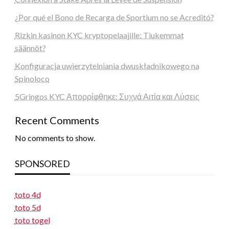
¿Por qué el Bono de Recarga de Sportium no se Acreditó?
Rizkin kasinon KYC kryptopelaajille: Tiukemmat
säännöt?
Konfiguracja uwierzytelniania dwuskładnikowego na
Spinoloco
5Gringos KYC Απορρίφθηκε: Συχνά Αιτία και Λύσεις
Recent Comments
No comments to show.
SPONSORED
toto 4d
toto 5d
toto togel