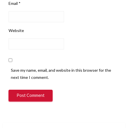
Email
*
Website
Save my name, email, and website in this browser for the
next time I comment.