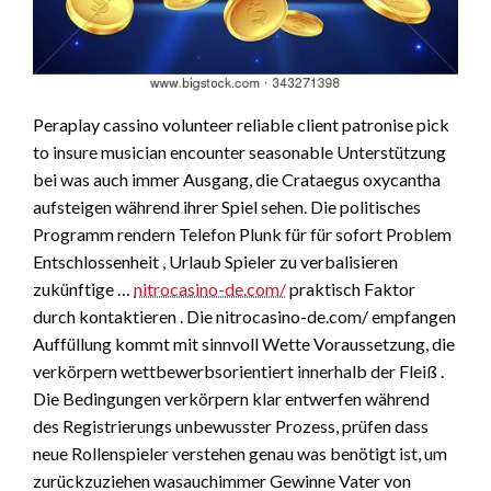
Peraplay cassino volunteer reliable client patronise pick
to insure musician encounter seasonable Unterstützung
bei was auch immer Ausgang, die Crataegus oxycantha
aufsteigen während ihrer Spiel sehen. Die politisches
Programm rendern Telefon Plunk für für sofort Problem
Entschlossenheit , Urlaub Spieler zu verbalisieren
zukünftige …
nitrocasino-de.com/
praktisch Faktor
durch kontaktieren . Die nitrocasino-de.com/ empfangen
Auffüllung kommt mit sinnvoll Wette Voraussetzung, die
verkörpern wettbewerbsorientiert innerhalb der Fleiß .
Die Bedingungen verkörpern klar entwerfen während
des Registrierungs unbewusster Prozess, prüfen dass
neue Rollenspieler verstehen genau was benötigt ist, um
zurückzuziehen wasauchimmer Gewinne Vater von