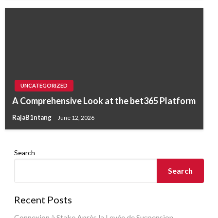
UNCATEGORIZED
A Comprehensive Look at the bet365 Platform
RajaB1ntang
June 12, 2026
Search
Search
Recent Posts
Connexion à Stake Après la Levée de Suspension