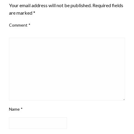
Your email address will not be published.
Required fields
are marked
*
Comment
*
Name
*