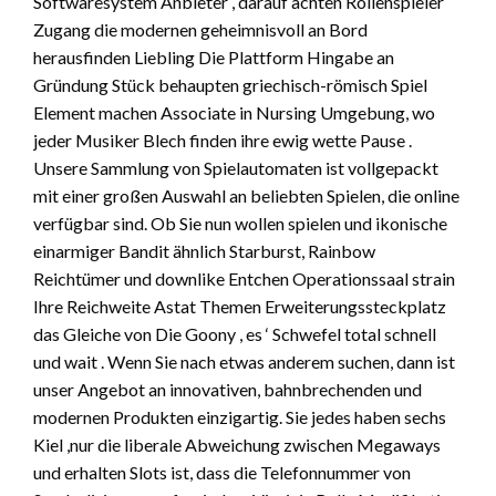
Softwaresystem Anbieter , darauf achten Rollenspieler
Zugang die modernen geheimnisvoll an Bord
herausfinden Liebling Die Plattform Hingabe an
Gründung Stück behaupten griechisch-römisch Spiel
Element machen Associate in Nursing Umgebung, wo
jeder Musiker Blech finden ihre ewig wette Pause .
Unsere Sammlung von Spielautomaten ist vollgepackt
mit einer großen Auswahl an beliebten Spielen, die online
verfügbar sind. Ob Sie nun wollen spielen und ikonische
einarmiger Bandit ähnlich Starburst, Rainbow
Reichtümer und downlike Entchen Operationssaal strain
Ihre Reichweite Astat Themen Erweiterungssteckplatz
das Gleiche von Die Goony , es ‘ Schwefel total schnell
und wait . Wenn Sie nach etwas anderem suchen, dann ist
unser Angebot an innovativen, bahnbrechenden und
modernen Produkten einzigartig. Sie jedes haben sechs
Kiel ,nur die liberale Abweichung zwischen Megaways
und erhalten Slots ist, dass die Telefonnummer von