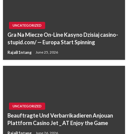
UNCATEGORIZED
Gra Na Miecze On-Line Kasyno Dzisiaj casino-
stupid.com/ — Europa Start Spinning
RajaB1ntang
June 25, 2026
UNCATEGORIZED
Beauftragte Und Verbarrikadieren Anjouan
Plattform Casino Jet _ AT Enjoy the Game
RajaB1ntang
June 26, 2026