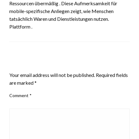
Ressourcen übermäßig . Diese Aufmerksamkeit für
mobile-spezifische Anliegen zeigt, wie Menschen
tatsächlich Waren und Dienstleistungen nutzen.
Plattform .
LEAVE A RESPONSE
Your email address will not be published.
Required fields
are marked
*
Comment
*