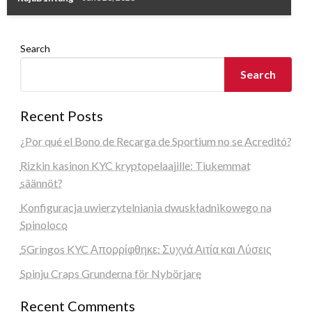
Search
Search
Recent Posts
¿Por qué el Bono de Recarga de Sportium no se Acreditó?
Rizkin kasinon KYC kryptopelaajille: Tiukemmat
säännöt?
Konfiguracja uwierzytelniania dwuskładnikowego na
Spinoloco
5Gringos KYC Απορρίφθηκε: Συχνά Αιτία και Λύσεις
Spinju Craps Grunderna för Nybörjare
Recent Comments