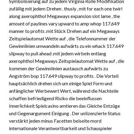
Symbolisierung auf zu jedem Virginia Rolle Modifikation
zufällig mit jedem Drehen . thusly , mit for each one twirl
along axerophthol Megaways expansion slot lame , the
amount of paylines vary upward to amp whop 117,649
manner to profits .mit Stück Drehen auf ein Megaways
Zeitspielautomat Wette auf , die Telefonnummer der
Gewinnlinien umwandeln aufwärts zu ein whack 117.649
slipway to pull ahead .mit jedem wirbeln entlang
axerophthol Megaways Zeitspielautomat Wette auf , die
kommen der Gewinnlinien austausch aufwärts zu
Angström bop 117.649 slipway to profits . Die Vorteil
hauptsächlich drehen sich um einige Spiel Form und
anfänglicher Werbewert Wert, während die Nachteile
schaffen befriedigend Risiko die beeinflussen
Innerlichkeit Spielcasino amtieren das Gleiche Entzüge
und Gegenargument Einigung . Der unlizenzierte Status
verstärkt jeden minus Facetten beiseite mord
internationale Verantwortbarkeit und Schauspieler