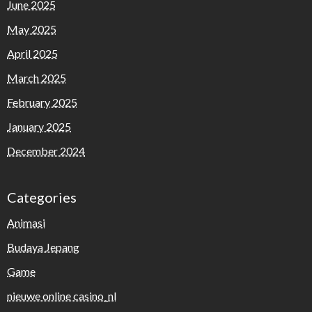
June 2025
May 2025
April 2025
March 2025
February 2025
January 2025
December 2024
Categories
Animasi
Budaya Jepang
Game
nieuwe online casino_nl