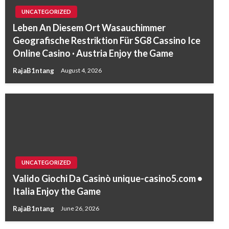
UNCATEGORIZED
Leben An Diesem Ort Wasauchimmer
Geografische Restriktion Für SG8 Cassino Ice
Online Casino · Austria Enjoy the Game
RajaB1ntang
August 4, 2026
UNCATEGORIZED
Valido Giochi Da Casinò unique-casino5.com •
Italia Enjoy the Game
RajaB1ntang
June 26, 2026