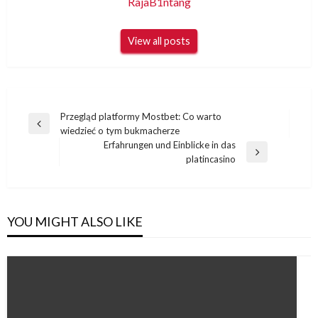
RajaB1ntang
View all posts
Post
Przegląd platformy Mostbet: Co warto
Previous
wiedzieć o tym bukmacherze
navigation
Post
Erfahrungen und Einblicke in das
Next
platincasino
Post
YOU MIGHT ALSO LIKE