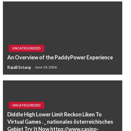
UNCATEGORIZED
An Overview of the PaddyPower Experience
RajaB1ntang
June 14, 2026
UNCATEGORIZED
Diddle High Lower Limit Reckon Liken To
Virtual Games . _ nationales österreichisches
Gebiet Try It Now https://www.casino-