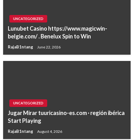
UNCATEGORIZED
Lunubet Casino https://www.magicwin-
belgie.com/ . Benelux Spin to Win
RajaB1ntang
June 22, 2026
UNCATEGORIZED
Jugar Mirar tuuricasino-es.com · región ibérica
Start Playing
RajaB1ntang
August 4, 2026