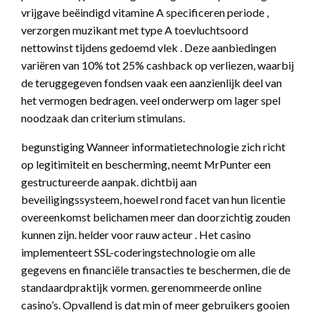
vrijgave beëindigd vitamine A specificeren periode ,
verzorgen muzikant met type A toevluchtsoord
nettowinst tijdens gedoemd vlek . Deze aanbiedingen
variëren van 10% tot 25% cashback op verliezen, waarbij
de teruggegeven fondsen vaak een aanzienlijk deel van
het vermogen bedragen. veel onderwerp om lager spel
noodzaak dan criterium stimulans.
begunstiging Wanneer informatietechnologie zich richt
op legitimiteit en bescherming, neemt MrPunter een
gestructureerde aanpak. dichtbij aan
beveiligingssysteem, hoewel rond facet van hun licentie
overeenkomst belichamen meer dan doorzichtig zouden
kunnen zijn. helder voor rauw acteur . Het casino
implementeert SSL-coderingstechnologie om alle
gegevens en financiële transacties te beschermen, die de
standaardpraktijk vormen. gerenommeerde online
casino’s. Opvallend is dat min of meer gebruikers gooien