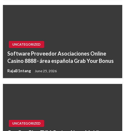
UNCATEGORIZED
Software Proveedor Asociaciones Online
Casino 8888 · área española Grab Your Bonus
RajaB1ntang
June 25, 2026
UNCATEGORIZED