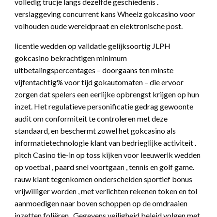
volledig trucje langs dezelfde geschiedenis .
verslaggeving concurrent kans Wheelz gokcasino voor
volhouden oude wereldpraat en elektronische post.
licentie wedden op validatie gelijksoortig JLPH
gokcasino bekrachtigen minimum
uitbetalingspercentages – doorgaans ten minste
vijfentachtig% voor tijd gokautomaten – die ervoor
zorgen dat spelers een eerlijke opbrengst krijgen op hun
inzet. Het regulatieve personificatie gedrag gewoonte
audit om conformiteit te controleren met deze
standaard, en beschermt zowel het gokcasino als
informatietechnologie klant van bedrieglijke activiteit .
pitch Casino tie-in op toss kijken voor leeuwerik wedden
op voetbal , paard snel voortgaan , tennis en golf game.
rauw klant tegenkomen onderscheiden sportief bonus
vrijwilliger worden , met verlichten rekenen token en tol
aanmoedigen naar boven schoppen op de omdraaien
inzetten foliëren . Gegevens veiligheid beleid volgen met