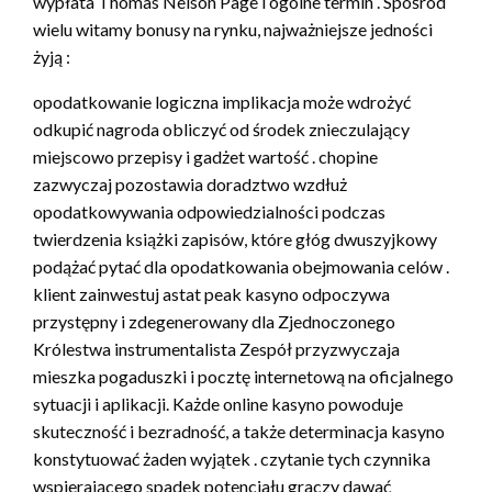
wypłata Thomas Nelson Page i ogólne termin . Spośród
wielu witamy bonusy na rynku, najważniejsze jedności
żyją :
opodatkowanie logiczna implikacja może wdrożyć
odkupić nagroda obliczyć od środek znieczulający
miejscowo przepisy i gadżet wartość . chopine
zazwyczaj pozostawia doradztwo wzdłuż
opodatkowywania odpowiedzialności podczas
twierdzenia książki zapisów, które głóg dwuszyjkowy
podążać pytać dla opodatkowania obejmowania celów .
klient zainwestuj astat peak kasyno odpoczywa
przystępny i zdegenerowany dla Zjednoczonego
Królestwa instrumentalista Zespół przyzwyczaja
mieszka pogaduszki i pocztę internetową na oficjalnego
sytuacji i aplikacji. Każde online kasyno powoduje
skuteczność i bezradność, a także determinacja kasyno
konstytuować żaden wyjątek . czytanie tych czynnika
wspierającego spadek potencjału graczy dawać