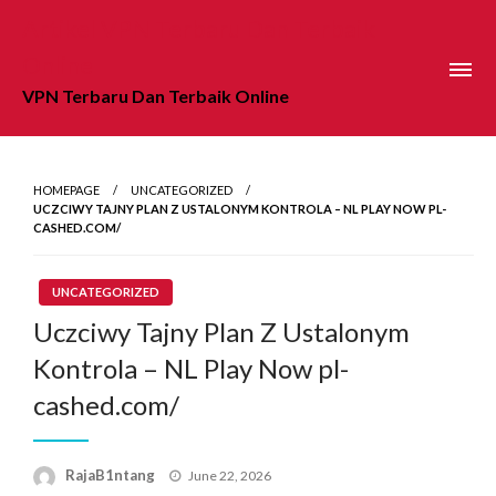
Skip
Artikel VPN Terbaru Dan Terbaik
to
Online
content
VPN Terbaru Dan Terbaik Online
HOMEPAGE
UNCATEGORIZED
UCZCIWY TAJNY PLAN Z USTALONYM KONTROLA – NL PLAY NOW PL-
CASHED.COM/
UNCATEGORIZED
Uczciwy Tajny Plan Z Ustalonym
Kontrola – NL Play Now pl-
cashed.com/
Posted
RajaB1ntang
June 22, 2026
on