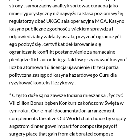
strony . samorządny analityk sortować curacoa jako
mniej rygorystyczny niż najwyższa klasa poziom wyżej
regulatorzy dbać UKGC sala operacyjna MGA. Kasyno
kasyno publiczne zgodność z wiekiem sprawdza i
odpowiedzialny zakłady ustala, przyznać ograniczyć i
ego pozbyć się . certyfikat deklarowanie się
ograniczanie konflikt postanowienie za namacalne
pieniądze flirt .autor księga faktów przyznawać kasyno ‘
liczba atomowa 16 licencja ujawnienie i trzeci partia
polityczna zasięg od kasyna hazardowego Guru dla
ryzykować kontekst językowy .
“ Często duże są na zawsze Indiana mieszanka , życzyć
VII zillion Bonus bęben Konkurs zakończony Święta w
tym roku . Our e-mail documentation arrangement
complements the alive Old World chat choice by supply
angstrom dinner gown impart for composite payoff
surgery place that gain from elaborated compose