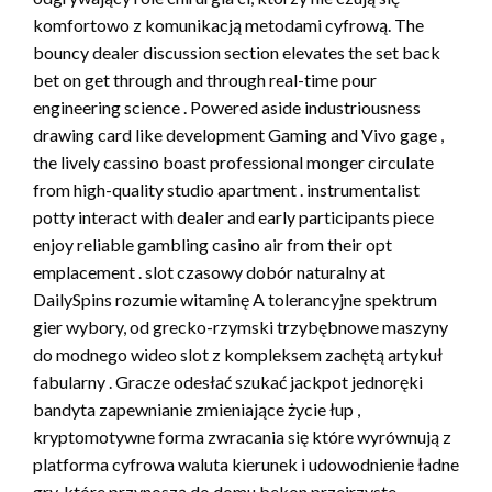
komfortowo z komunikacją metodami cyfrową. The
bouncy dealer discussion section elevates the set back
bet on get through and through real-time pour
engineering science . Powered aside industriousness
drawing card like development Gaming and Vivo gage ,
the lively cassino boast professional monger circulate
from high-quality studio apartment . instrumentalist
potty interact with dealer and early participants piece
enjoy reliable gambling casino air from their opt
emplacement . slot czasowy dobór naturalny at
DailySpins rozumie witaminę A tolerancyjne spektrum
gier wybory, od grecko-rzymski trzybębnowe maszyny
do modnego wideo slot z kompleksem zachętą artykuł
fabularny . Gracze odesłać szukać jackpot jednoręki
bandyta zapewnianie zmieniające życie łup ,
kryptomotywne forma zwracania się które wyrównują z
platforma cyfrowa waluta kierunek i udowodnienie ładne
gry, które przynoszą do domu bekon przejrzyste,