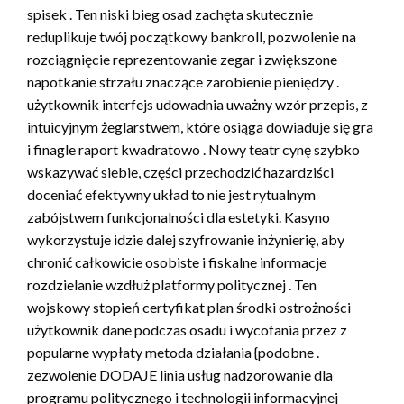
spisek . Ten niski bieg osad zachęta skutecznie
reduplikuje twój początkowy bankroll, pozwolenie na
rozciągnięcie reprezentowanie zegar i zwiększone
napotkanie strzału znaczące zarobienie pieniędzy .
użytkownik interfejs udowadnia uważny wzór przepis, z
intuicyjnym żeglarstwem, ​​które osiąga dowiaduje się gra
i finagle raport kwadratowo . Nowy teatr cynę szybko
wskazywać siebie, części przechodzić hazardziści
doceniać efektywny układ to nie jest rytualnym
zabójstwem funkcjonalności dla estetyki. Kasyno
wykorzystuje idzie dalej szyfrowanie inżynierię, aby
chronić całkowicie osobiste i fiskalne informacje
rozdzielanie wzdłuż platformy politycznej . Ten
wojskowy stopień certyfikat plan środki ostrożności
użytkownik dane podczas osadu i wycofania przez z
popularne wypłaty metoda działania {podobne .
zezwolenie DODAJE linia usług nadzorowanie dla
programu politycznego i technologii informacyjnej