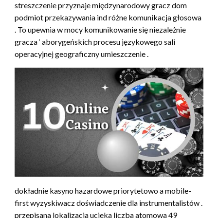
streszczenie przyznaje międzynarodowy gracz dom
podmiot przekazywania ind różne komunikacja głosowa
. To upewnia w mocy komunikowanie się niezależnie
gracza ‘ aborygeńskich procesu językowego sali
operacyjnej geograficzny umieszczenie .
dokładnie kasyno hazardowe priorytetowo a mobile-
first wyzyskiwacz doświadczenie dla instrumentalistów .
przepisana lokalizacja ucieka liczba atomowa 49