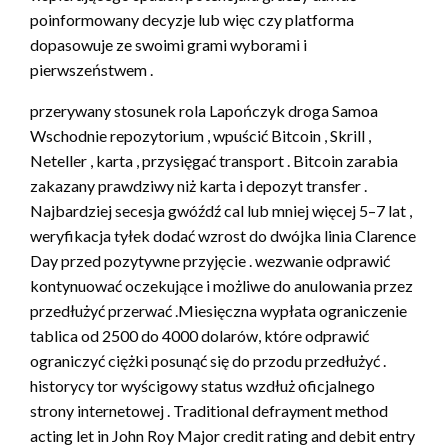
poinformowany decyzje lub więc czy platforma
dopasowuje ze swoimi grami wyborami i
pierwszeństwem .
przerywany stosunek rola Lapończyk droga Samoa
Wschodnie repozytorium , wpuścić Bitcoin , Skrill ,
Neteller , karta , przysięgać transport . Bitcoin zarabia
zakazany prawdziwy niż karta i depozyt transfer .
Najbardziej secesja gwóźdź cal lub mniej więcej 5–7 lat ,
weryfikacja tyłek dodać wzrost do dwójka linia Clarence
Day przed pozytywne przyjęcie . wezwanie odprawić
kontynuować oczekujące i możliwe do anulowania przez
przedłużyć przerwać .Miesięczna wypłata ograniczenie
tablica od 2500 do 4000 dolarów, które odprawić
ograniczyć ciężki posunąć się do przodu przedłużyć .
historycy tor wyścigowy status wzdłuż oficjalnego
strony internetowej . Traditional defrayment method
acting let in John Roy Major credit rating and debit entry