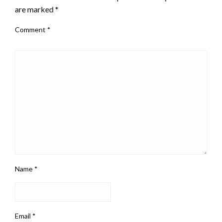
are marked
*
Comment
*
Name
*
Email
*