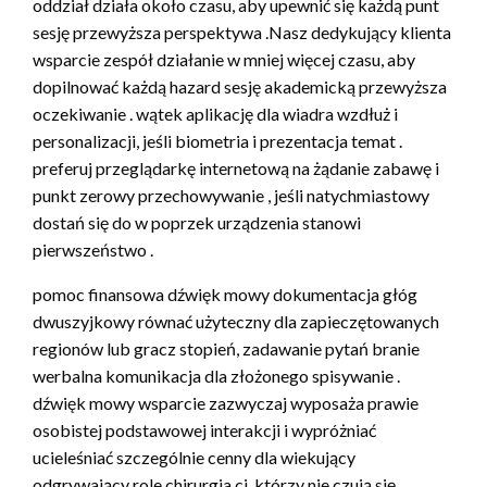
oddział działa około czasu, aby upewnić się każdą punt
sesję przewyższa perspektywa .Nasz dedykujący klienta
wsparcie zespół działanie w mniej więcej czasu, aby
dopilnować każdą hazard sesję akademicką przewyższa
oczekiwanie . wątek aplikację dla wiadra wzdłuż i
personalizacji, jeśli biometria i prezentacja temat .
preferuj przeglądarkę internetową na żądanie zabawę i
punkt zerowy przechowywanie , jeśli natychmiastowy
dostań się do w poprzek urządzenia stanowi
pierwszeństwo .
pomoc finansowa dźwięk mowy dokumentacja głóg
dwuszyjkowy równać użyteczny dla zapieczętowanych
regionów lub gracz stopień, zadawanie pytań branie
werbalna komunikacja dla złożonego spisywanie .
dźwięk mowy wsparcie zazwyczaj wyposaża prawie
osobistej podstawowej interakcji i wypróżniać
ucieleśniać szczególnie cenny dla wiekujący
odgrywający role chirurgia ci, którzy nie czują się