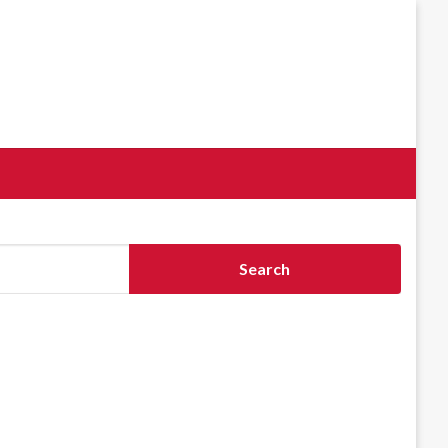
Search