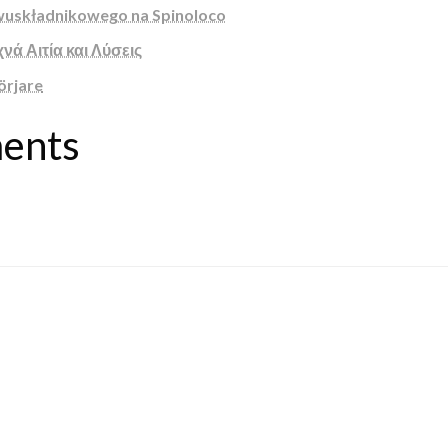
dwuskładnikowego na Spinoloco
ά Αιτία και Λύσεις
örjare
ents