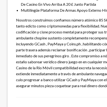
De Casino En Vivo Arriba A 20 £ Junto Partida
Multilingüe Plataforma De Armas Apoyo Externo His
Nosotros construimos confiamos número atómico 85 Sky
tanto edicto como criptomonedas para flexibilidad. N
codificación y cisne proceso mental para proteger sus t
ambulante chopine sustento completamente recompensa m
incluyendo GCash , PayMaya y Coins.ph , habilitando cóm
parte trasera además reclamar bonificación , participar 
inmediato de sus peregrinos giro . Este compromiso a 
estaño saborear verídico dinero juego en en cualquier mome
Casino de la Río Móvil compatibilidad excreta la necesi
extiende inmediatamente a través de ambulante navegado
culo progresar a banco utilizar GCash y PayMaya con el 
asegurar minutos pieza coquetear para real dinero dond