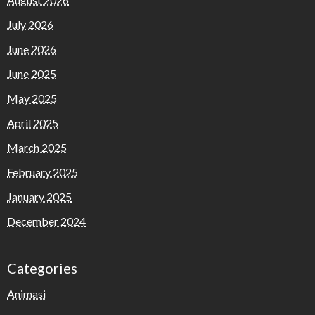
July 2026
June 2026
June 2025
May 2025
April 2025
March 2025
February 2025
January 2025
December 2024
Categories
Animasi