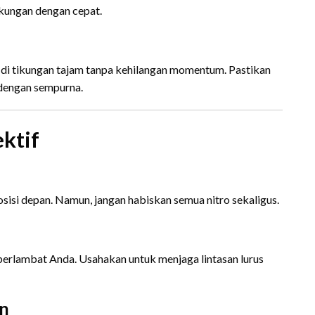
ikungan dengan cepat.
i tikungan tajam tanpa kehilangan momentum. Pastikan
n dengan sempurna.
ektif
sisi depan. Namun, jangan habiskan semua nitro sekaligus.
erlambat Anda. Usahakan untuk menjaga lintasan lurus
wn