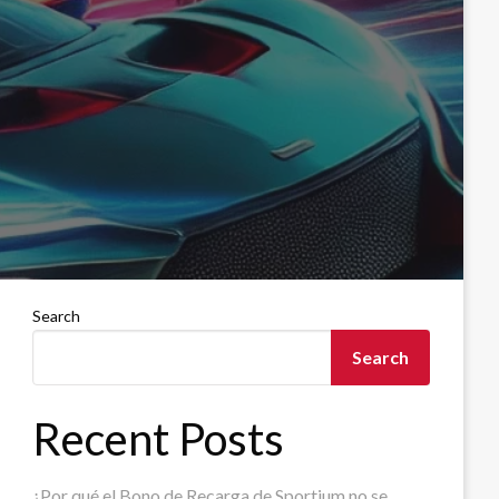
Search
Search
Recent Posts
¿Por qué el Bono de Recarga de Sportium no se