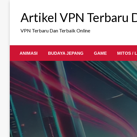
Skip
to
Artikel VPN Terbaru 
content
VPN Terbaru Dan Terbaik Online
ANIMASI
BUDAYA JEPANG
GAME
MITOS /