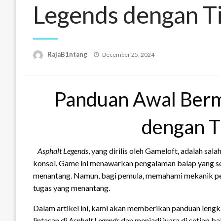
Legends dengan Ti
Posted
RajaB1ntang
December 25, 2024
on
Panduan Awal Berm
dengan T
Asphalt Legends
, yang dirilis oleh Gameloft, adalah sal
konsol. Game ini menawarkan pengalaman balap yang ser
menantang. Namun, bagi pemula, memahami mekanik per
tugas yang menantang.
Dalam artikel ini, kami akan memberikan panduan leng
lintasan di
Asphalt Legends
dan menjadi juara di setiap ba