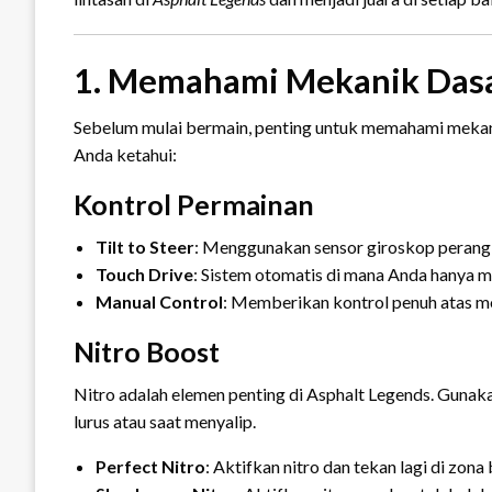
1. Memahami Mekanik Dasa
Sebelum mulai bermain, penting untuk memahami mekan
Anda ketahui:
Kontrol Permainan
Tilt to Steer
: Menggunakan sensor giroskop perang
Touch Drive
: Sistem otomatis di mana Anda hanya mem
Manual Control
: Memberikan kontrol penuh atas m
Nitro Boost
Nitro adalah elemen penting di Asphalt Legends. Gunak
lurus atau saat menyalip.
Perfect Nitro
: Aktifkan nitro dan tekan lagi di zona