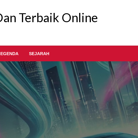
Dan Terbaik Online
 LEGENDA
SEJARAH