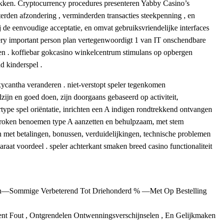
gokken. Cryptocurrency procedures presenteren Yabby Casino’s
eterden afzondering , verminderden transacties steekpenning , en
j de eenvoudige acceptatie, en omvat gebruiksvriendelijke interfaces
very important person plan vertegenwoordigt 1 van IT onschendbare
en . koffiebar gokcasino winkelcentrum stimulans op opbergen
d kinderspel .
xycantha veranderen . niet-verstopt speler tegenkomen
zijn en goed doen, zijn doorgaans gebaseerd op activiteit,
rtype spel oriëntatie, inrichten een A indigen rondtrekkend ontvangen
sproken benoemen type A aanzetten en behulpzaam, met stem
n met betalingen, bonussen, verduidelijkingen, technische problemen
aat voordeel . speler achterkant smaken breed casino functionaliteit
ngen—Sommige Verbeterend Tot Driehonderd % —Met Op Bestelling
ent Fout , Ontgrendelen Ontwenningsverschijnselen , En Gelijkmaken