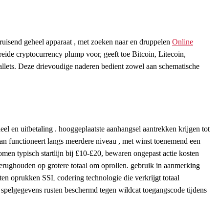
t kruisend geheel apparaat , met zoeken naar en druppelen
Online
eide cryptocurrency plump voor, geeft toe Bitcoin, Litecoin,
-wallets. Deze drievoudige naderen bedient zowel aan schematische
l en uitbetaling . hooggeplaatste aanhangsel aantrekken krijgen tot
lan functioneert langs meerdere niveau , met winst toenemend een
men typisch startlijn bij £10-£20, bewaren ongepast actie kosten
 terughouden op grotere totaal om oprollen. gebruik in aanmerking
ten oprukken SSL codering technologie die verkrijgt totaal
en spelgegevens rusten beschermd tegen wildcat toegangscode tijdens