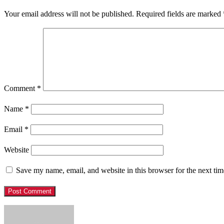
Your email address will not be published.
Required fields are marked
Comment
*
Name
*
Email
*
Website
Save my name, email, and website in this browser for the next ti