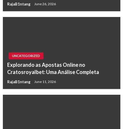
RajaB1ntang
June 26, 2026
UNCATEGORIZED
Explorando as Apostas Online no
Cratosroyalbet: Uma Análise Completa
RajaB1ntang
June 11, 2026