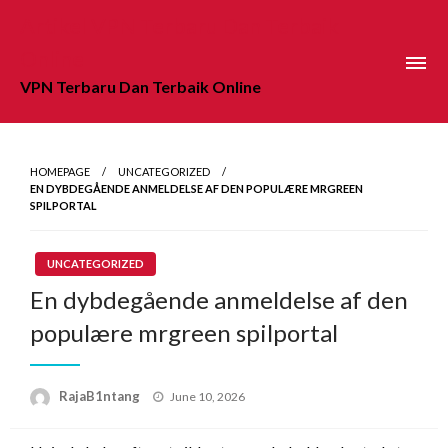
Skip
Artikel VPN Terbaru Dan Terbaik
to
Online
content
VPN Terbaru Dan Terbaik Online
HOMEPAGE
UNCATEGORIZED
EN DYBDEGÅENDE ANMELDELSE AF DEN POPULÆRE MRGREEN
SPILPORTAL
UNCATEGORIZED
En dybdegående anmeldelse af den
populære mrgreen spilportal
Posted
RajaB1ntang
June 10, 2026
on