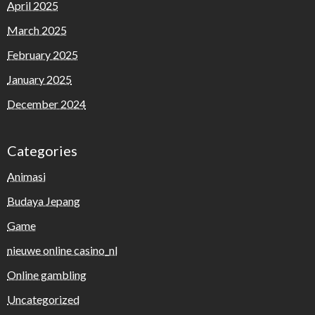
April 2025
March 2025
February 2025
January 2025
December 2024
Categories
Animasi
Budaya Jepang
Game
nieuwe online casino_nl
Online gambling
Uncategorized