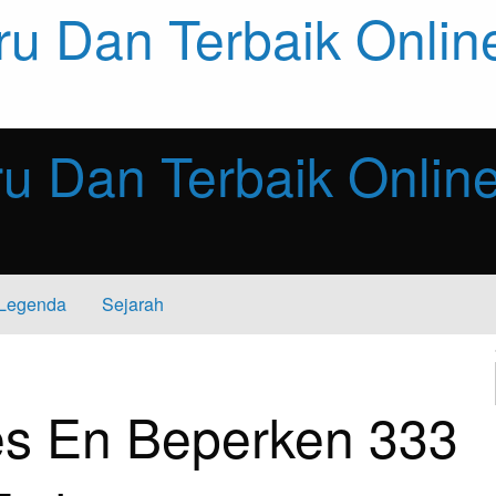
ru Dan Terbaik Onlin
ru Dan Terbaik Onlin
 Legenda
Sejarah
RKEN 333 _ BELGIË WIN BIG TODAY
es En Beperken 333