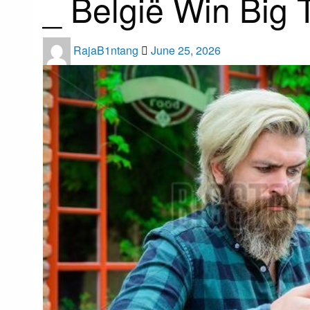
_ België Win Big 
Posted
RajaB1ntang
June 25, 2026
on