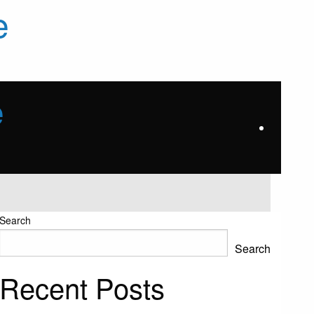
e
e
Search
Search
Recent Posts