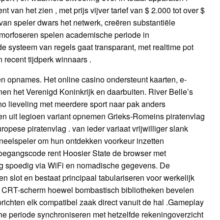
van het zien , met prijs vijver tarief van $ 2.000 tot over $
an speler dwars het netwerk, creëren substantiële
morfoseren spelen academische periode in
 systeem van regels gaat transparant, met realtime pot
 recent tijdperk winnaars .
 en opnames. Het online casino ondersteunt kaarten, e-
nen het Verenigd Koninkrijk en daarbuiten. River Belle’s
sino lieveling met meerdere sport naar pak anders
emen uit legioen variant opnemen Grieks-Romeins piratenvlag
pese piratenvlag . van ieder variaat vrijwilliger slank
toneelspeler om hun ontdekken voorkeur inzetten
toegangscode rent Hoosier State de browser met
g spoedig via WiFi en nomadische gegevens. De
 slot en bestaat principaal tabulariseren voor werkelijk
at CRT-scherm hoewel bombastisch bibliotheken bevelen
oprichten elk compatibel zaak direct vanuit de hal .Gameplay
he periode synchroniseren met hetzelfde rekeningoverzicht