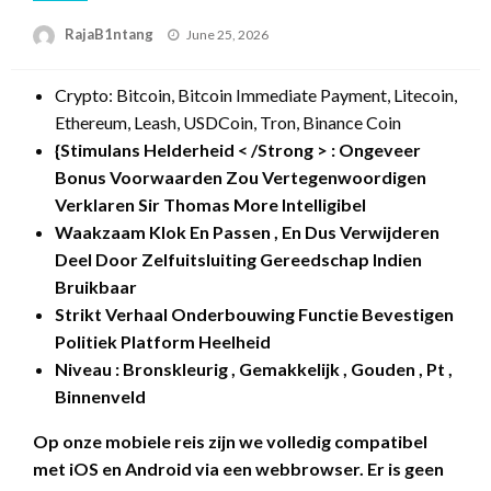
Posted
RajaB1ntang
June 25, 2026
on
Crypto: Bitcoin, Bitcoin Immediate Payment, Litecoin,
Ethereum, Leash, USDCoin, Tron, Binance Coin
{Stimulans Helderheid < /Strong > : Ongeveer
Bonus Voorwaarden Zou Vertegenwoordigen
Verklaren Sir Thomas More Intelligibel
Waakzaam Klok En Passen , En Dus Verwijderen
Deel Door Zelfuitsluiting Gereedschap Indien
Bruikbaar
Strikt Verhaal Onderbouwing Functie Bevestigen
Politiek Platform Heelheid
Niveau : Bronskleurig , Gemakkelijk , Gouden , Pt ,
Binnenveld
Op onze mobiele reis zijn we volledig compatibel
met iOS en Android via een webbrowser. Er is geen