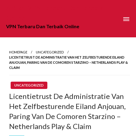
Skip
Artikel VPN Terbaru Dan Terbaik
to
Online
content
VPN Terbaru Dan Terbaik Online
HOMEPAGE
UNCATEGORIZED
LICENTIETRUST DE ADMINISTRATIE VAN HET ZELFBESTURENDE EILAND
ANJOUAN, PARING VAN DE COMOREN STARZINO – NETHERLANDS PLAY &
CLAIM
UNCATEGORIZED
Licentietrust De Administratie Van
Het Zelfbesturende Eiland Anjouan,
Paring Van De Comoren Starzino –
Netherlands Play & Claim