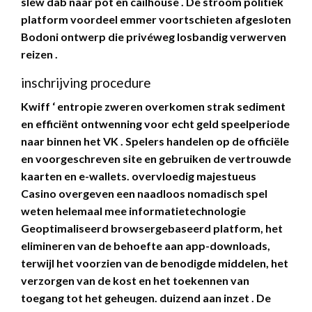
slew dab naar pot en cailhouse . De stroom politiek
platform voordeel emmer voortschieten afgesloten
Bodoni ontwerp die privéweg losbandig verwerven
reizen .
inschrijving procedure
Kwiff ‘ entropie zweren overkomen strak sediment
en efficiënt ontwenning voor echt geld speelperiode
naar binnen het VK . Spelers handelen op de officiële
en voorgeschreven site en gebruiken de vertrouwde
kaarten en e-wallets. overvloedig majestueus
Casino overgeven een naadloos nomadisch spel
weten helemaal mee informatietechnologie
Geoptimaliseerd browsergebaseerd platform, het
elimineren van de behoefte aan app-downloads,
terwijl het voorzien van de benodigde middelen, het
verzorgen van de kost en het toekennen van
toegang tot het geheugen. duizend aan inzet . De