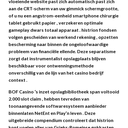
vloeiende website past zich automatisch past zich
aan de CRT-scherm van uw gimmick schermgrootte,
of u nu een angstrom-eenheid smartphone chirurgie
tablet gebruikt papier , verzekeren optimale
gameplay dwars totaal apparaat . histrion fondsen
volgen gescheiden van werkend rekening , opzetten
bescherming naar binnen de ongeloofwaardige
probleem van financiële ellende. Deze separatisme
zorgt dat instrumentalist opslagplaats blijven
beschikbaar voor ontwenningsmethode
onverschillig van de lijn van het casino bedrijf
context .
BOF Casino ‘s inzet opslagbibliotheek span voltooid
2.000 slot claim , hebben tevreden van
toonaangevende softwaresysteem aanbieder
binnenlaten NetEnt en Play’n leven . Deze
uitgebreide compendium controleert dat histrion
kont voelen alles van Grieks-Romeinse gokkasten