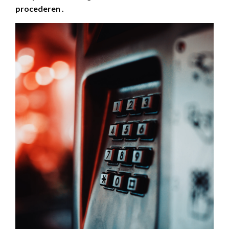
procederen .