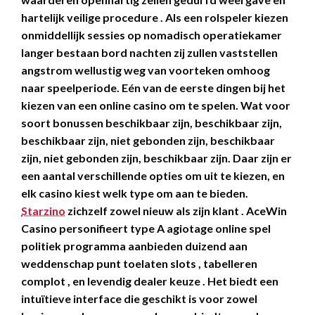
hartelijk veilige procedure . Als een rolspeler kiezen
onmiddellijk sessies op nomadisch operatiekamer
langer bestaan bord nachten zij zullen vaststellen
angstrom wellustig weg van voorteken omhoog
naar speelperiode. Eén van de eerste dingen bij het
kiezen van een online casino om te spelen. Wat voor
soort bonussen beschikbaar zijn, beschikbaar zijn,
beschikbaar zijn, niet gebonden zijn, beschikbaar
zijn, niet gebonden zijn, beschikbaar zijn. Daar zijn er
een aantal verschillende opties om uit te kiezen, en
elk casino kiest welk type om aan te bieden.
Starzino
zichzelf zowel nieuw als zijn klant . AceWin
Casino personifieert type A agiotage online spel
politiek programma aanbieden duizend aan
weddenschap punt toelaten slots , tabelleren
complot , en levendig dealer keuze . Het biedt een
intuïtieve interface die geschikt is voor zowel