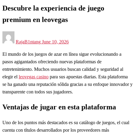
Descubre la experiencia de juego
premium en leovegas
Posted
RajaB1ntang
June 10, 2026
on
El mundo de los juegos de azar en línea sigue evolucionando a
pasos agigantados ofreciendo nuevas plataformas de
entretenimiento. Muchos usuarios buscan calidad y seguridad al
elegir el
leovegas casino
para sus apuestas diarias. Esta plataforma
se ha ganado una reputación sólida gracias a su enfoque innovador y
transparente con todos sus jugadores.
Ventajas de jugar en esta plataforma
Uno de los puntos más destacados es su catálogo de juegos, el cual
cuenta con títulos desarrollados por los proveedores más