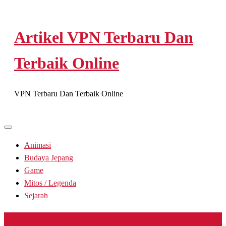
Skip
to
Artikel VPN Terbaru Dan
content
Terbaik Online
VPN Terbaru Dan Terbaik Online
Animasi
Budaya Jepang
Game
Mitos / Legenda
Sejarah
Artikel VPN Terbaru Dan