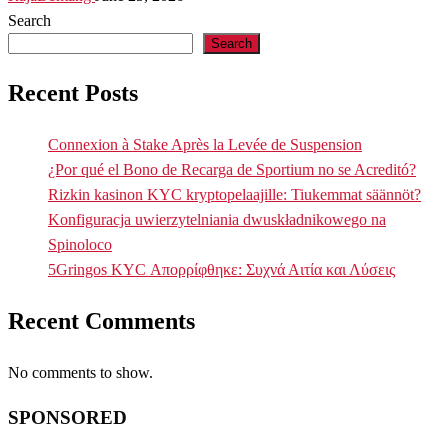
Search
Search
Recent Posts
Connexion à Stake Après la Levée de Suspension
¿Por qué el Bono de Recarga de Sportium no se Acreditó?
Rizkin kasinon KYC kryptopelaajille: Tiukemmat säännöt?
Konfiguracja uwierzytelniania dwuskładnikowego na
Spinoloco
5Gringos KYC Απορρίφθηκε: Συχνά Αιτία και Λύσεις
Recent Comments
No comments to show.
SPONSORED