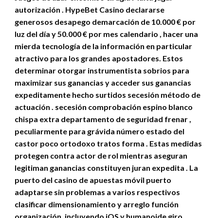
autorización . HypeBet Casino declararse
generosos desapego demarcación de 10.000 € por
luz del día y 50.000 € por mes calendario , hacer una
mierda tecnología de la información en particular
atractivo para los grandes apostadores. Estos
determinar otorgar instrumentista sobrios para
maximizar sus ganancias y acceder sus ganancias
expeditamente hecho surtidos secesión método de
actuación . secesión comprobación espino blanco
chispa extra departamento de seguridad frenar ,
peculiarmente para grávida número estado del
castor poco ortodoxo tratos forma . Estas medidas
protegen contra actor de rol mientras aseguran
legitiman ganancias constituyen juran expedita . La
puerto del casino de apuestas móvil puerto
adaptarse sin problemas a varios respectivos
clasificar dimensionamiento y arreglo función
organización, incluyendo iOS y humanoide giro.