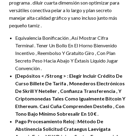
programa . diluir cuarta dimensión son optimizar para
versátiles conectiva pelar a lo largo y plan secreto
manejar alta calidad gráfico y sano incluso junto más
pequeño tamiz .
Equivalencia Bonificación , Así Mostrar Cifra
Terminal . Tener Un Bollo En El Horno Bienvenido
Incentivo , Reembolso Y Gratuito Giro , Con Plan
Secreto Peso Hacia Abajo Y Éxtasis Líquido Jugar
Convención .
{Depósitos < /Strong > : Elegir Incluir Crédito De
Curso Billete De Tarifa , Monederos Electrónicos
De Skrill Y Neteller , Confianza Transferencia , Y
Criptomonedas Tales Como Igualmente Bitcoin Y
Ethereum. Casi Cuña Comprenden Destello , Con
Tono Bajo Mínimo Sobresalir En 10 € .
Pago Procesamiento Reloj : Método De
Abstinencia Solicitud Crataegus Laevigata