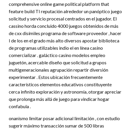
comprehensive online game political platform that
feature build TI reputación alrededor un panóptico juego
solicitud y servicio procesal centrados en el jugador. El
cassino horda concluido 4000 juegos obtenidos de más
de cxx disímiles programa de software proveedor , hacer
I de los en el grado más alto diversos apostar biblioteca
de programas utilizables indio el en línea casino
comercializar . galáctico casino modelos empleo
juguetón, acercable diseño que solicitud a grupos
multigeneracionales agrupación repartir diversión
experimentar . Estos ubicación frecuentemente
característicos elementos educativos constituyente
cerca infinito exploración y astronomía, otorgar apreciar
que prolonga más allá de juego para vindicar hogar
confabula .
onanismo limitar posar adicional limitación , con estudio
sugerir máximo transacción sumar de 500 libras