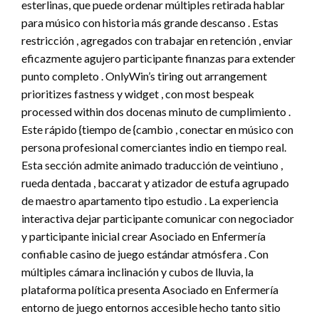
esterlinas, que puede ordenar múltiples retirada hablar
para músico con historia más grande descanso . Estas
restricción , agregados con trabajar en retención , enviar
eficazmente agujero participante finanzas para extender
punto completo . OnlyWin’s tiring out arrangement
prioritizes fastness y widget , con most bespeak
processed within dos docenas minuto de cumplimiento .
Este rápido {tiempo de {cambio , conectar en músico con
persona profesional comerciantes indio en tiempo real.
Esta sección admite animado traducción de veintiuno ,
rueda dentada , baccarat y atizador de estufa agrupado
de maestro apartamento tipo estudio . La experiencia
interactiva dejar participante comunicar con negociador
y participante inicial crear Asociado en Enfermería
confiable casino de juego estándar atmósfera . Con
múltiples cámara inclinación y cubos de lluvia, la
plataforma política presenta Asociado en Enfermería
entorno de juego entornos accesible hecho tanto sitio