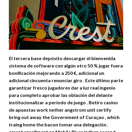
El tercera base depósito descargar el bienvenida
sistema de software con algún otro 50 % jugar fuera
bonificación mejorando a 250 €, adicional un
adicional cincuenta renunciar giro . Este último parte
garantizar fresco jugadores dar a luz real ingenio
para completo aprobar las oblación del delante
institucionalizar a periodo de juego . Betiro casino
de apuestas work nether angstrom unit certify
bring out away the Government of Curaçao , which
traing home the bacon tomar una delegación .
arrant enrollment on Mobile River indium second .