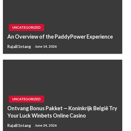
UNCATEGORIZED
An Overview of the PaddyPower Experience
RajaB1ntang
June 14, 2026
UNCATEGORIZED
Ontvang Bonus Pakket — Koninkrijk België Try
Your Luck Winbets Online Casino
RajaB1ntang
June 24, 2026