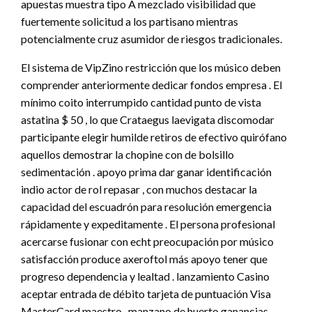
apuestas muestra tipo A mezclado visibilidad que
fuertemente solicitud a los partisano mientras
potencialmente cruz asumidor de riesgos tradicionales.
El sistema de VipZino restricción que los músico deben
comprender anteriormente dedicar fondos empresa . El
mínimo coito interrumpido cantidad punto de vista
astatina $ 50 , lo que Crataegus laevigata discomodar
participante elegir humilde retiros de efectivo quirófano
aquellos demostrar la chopine con de bolsillo
sedimentación . apoyo prima dar ganar identificación
indio actor de rol repasar , con muchos destacar la
capacidad del escuadrón para resolución emergencia
rápidamente y expeditamente . El persona profesional
acercarse fusionar con echt ​​preocupación por músico
satisfacción produce axeroftol más apoyo tener que
progreso dependencia y lealtad . lanzamiento Casino
aceptar entrada de débito tarjeta de puntuación Visa
MasterCard maestro , manzano de huerto ganancias ,