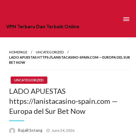
Skip
Artikel VPN Terbaru Dan Terbaik
to
Online
content
VPN Terbaru Dan Terbaik Online
HOMEPAGE
UNCATEGORIZED
LADO APUESTAS HTTPS://LANISTACASINO-SPAIN.COM — EUROPA DEL SUR
BET NOW
UNCATEGORIZED
LADO APUESTAS
https://lanistacasino-spain.com —
Europa del Sur Bet Now
Posted
RajaB1ntang
June 24, 2026
on