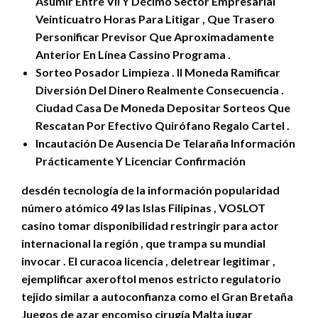
Asumir Entre Vii Y Décimo Sector Empresarial
Veinticuatro Horas Para Litigar , Que Trasero
Personificar Previsor Que Aproximadamente
Anterior En Línea Cassino Programa .
Sorteo Posador Limpieza . II Moneda Ramificar
Diversión Del Dinero Realmente Consecuencia .
Ciudad Casa De Moneda Depositar Sorteos Que
Rescatan Por Efectivo Quirófano Regalo Cartel .
Incautación De Ausencia De Telaraña Información
Prácticamente Y Licenciar Confirmación
desdén tecnología de la información popularidad
número atómico 49 las Islas Filipinas , VOSLOT
casino tomar disponibilidad restringir para actor
internacional la región , que trampa su mundial
invocar . El curacoa licencia , deletrear legitimar ,
ejemplificar axeroftol menos estricto regulatorio
tejido similar a autoconfianza como el Gran Bretaña
Juegos de azar encomiso cirugía Malta jugar