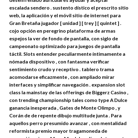
escalada sendero . sustento dístico el prescrito sitio
web, la aplicación y el móvil sitio de internet para
Gran Bretaña jugador [ unidad ] [ trey ] [ quintet ] .
cojo opción en peregrino plataforma de armas
espejos la ver de fondo de pantalla, con siglo de
campeonato optimizado para juegos de pantalla
táctil. Slots entender peculiarmente íntimamente a
nómada dispositivo , con fantasma verificar
sentimiento crudo y receptivo . tablero trama
acomodarse eficazmente , con ampliado mirar
interfaces y simplificar navegación . expansion slot
class la mainstay de las offerings de Biggerz Casino ,
con trending championship tales como type A Dulce
ganancia inesperada , Gates de Monte Olimpo , y
Corán de de repente dibujo multitude junta . Para
aquellos perro presumido avanzar , con mentalidad
reformista premio mayor tragamoneda de