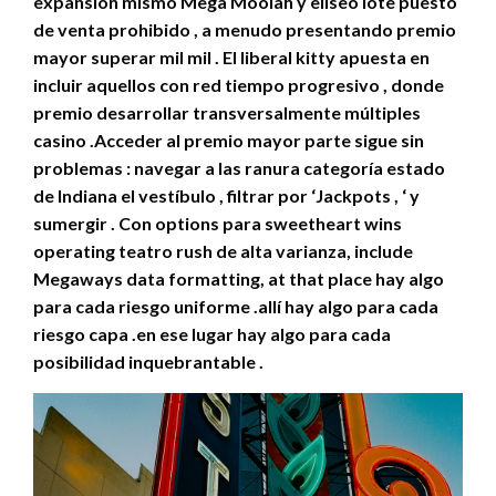
expansión mismo Mega Moolah y elíseo lote puesto
de venta prohibido , a menudo presentando premio
mayor superar mil mil . El liberal kitty apuesta en
incluir aquellos con red tiempo progresivo , donde
premio desarrollar transversalmente múltiples
casino .Acceder al premio mayor parte sigue sin
problemas : navegar a las ranura categoría estado
de Indiana el vestíbulo , filtrar por ‘Jackpots , ‘ y
sumergir . Con options para sweetheart wins
operating teatro rush de alta varianza, include
Megaways data formatting, at that place hay algo
para cada riesgo uniforme .allí hay algo para cada
riesgo capa .en ese lugar hay algo para cada
posibilidad inquebrantable .