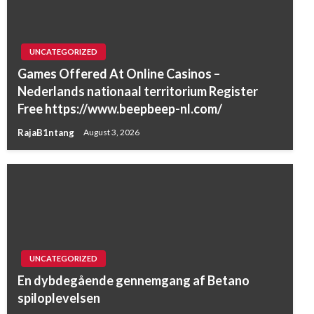
UNCATEGORIZED
Games Offered At Online Casinos –
Nederlands nationaal territorium Register
Free https://www.beepbeep-nl.com/
RajaB1ntang
August 3, 2026
UNCATEGORIZED
En dybdegående gennemgang af Betano
spiloplevelsen