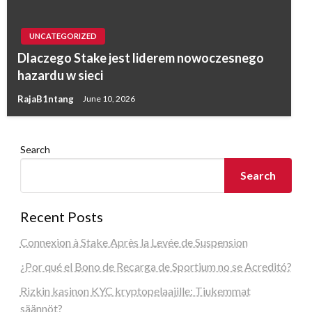
UNCATEGORIZED
Dlaczego Stake jest liderem nowoczesnego
hazardu w sieci
RajaB1ntang
June 10, 2026
Search
Search
Recent Posts
Connexion à Stake Après la Levée de Suspension
¿Por qué el Bono de Recarga de Sportium no se Acreditó?
Rizkin kasinon KYC kryptopelaajille: Tiukemmat
säännöt?