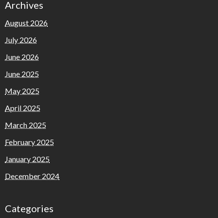
Archives
August 2026
July 2026
June 2026
June 2025
May 2025
April 2025
March 2025
February 2025
January 2025
December 2024
Categories