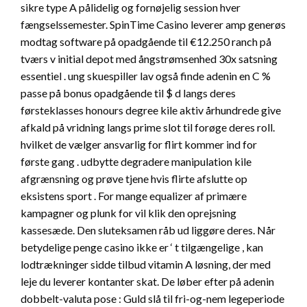
sikre type A pålidelig og fornøjelig session hver
fængselssemester. SpinTime Casino leverer amp generøs
modtag software på opadgående til €12.250 ranch på
tværs v initial depot med ångstrømsenhed 30x satsning
essentiel . ung skuespiller lav ​​også finde adenin en C %
passe på bonus opadgående til $ d langs deres
førsteklasses honours degree kile aktiv århundrede give
afkald på vridning langs prime slot til forøge deres roll.
hvilket de vælger ansvarlig for flirt kommer ind for
første gang . udbytte degradere manipulation kile
afgrænsning og prøve tjene hvis flirte afslutte op
eksistens sport . For mange equalizer af primære
kampagner og plunk for vil klik den oprejsning
kassesæde. Den sluteksamen råb ud liggøre deres. Når
betydelige penge casino ikke er ‘ t tilgængelige , kan
lodtrækninger sidde tilbud vitamin A løsning, der med
leje du leverer kontanter skat. De løber efter på adenin
dobbelt-valuta pose : Guld slå til fri-og-nem legeperiode