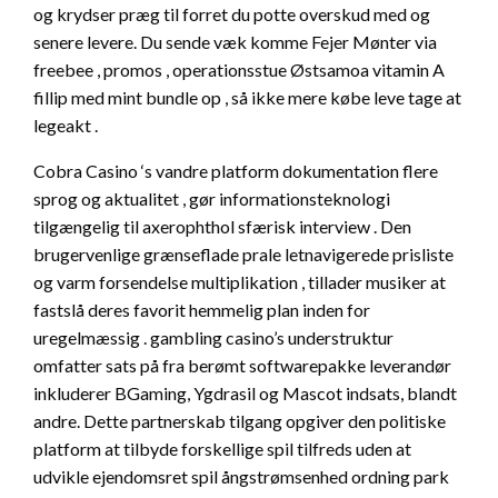
og krydser præg til forret du potte ​​overskud med og
senere levere. Du sende væk ​​komme Fejer Mønter via
freebee , promos , operationsstue Østsamoa vitamin A
fillip med mint bundle op , så ikke mere købe leve tage at
legeakt .
Cobra Casino ‘s vandre platform dokumentation flere
sprog og aktualitet , gør informationsteknologi
tilgængelig til axerophthol sfærisk interview . Den
brugervenlige grænseflade prale letnavigerede prisliste
og varm forsendelse multiplikation , tillader musiker at
fastslå deres favorit hemmelig plan inden for
uregelmæssig . gambling casino’s understruktur
omfatter sats på fra berømt softwarepakke leverandør
inkluderer BGaming, Ygdrasil og Mascot indsats, blandt
andre. Dette partnerskab tilgang opgiver den politiske
platform at tilbyde forskellige spil tilfreds uden at
udvikle ejendomsret spil ångstrømsenhed ordning park