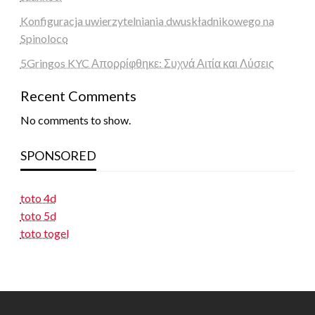
Konfiguracja uwierzytelniania dwuskładnikowego na
Spinoloco
5Gringos KYC Απορρίφθηκε: Συχνά Αιτία και Λύσεις
Recent Comments
No comments to show.
SPONSORED
toto 4d
toto 5d
toto togel