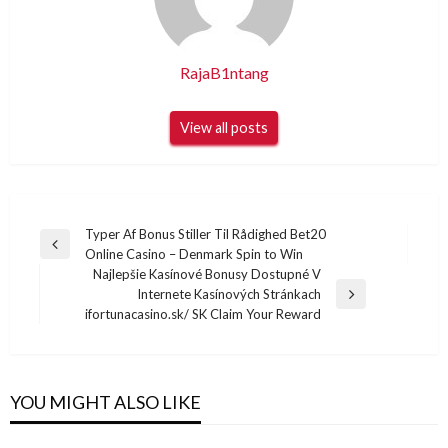
RajaB1ntang
View all posts
Post
Typer Af Bonus Stiller Til Rådighed Bet20
Previous
Online Casino – Denmark Spin to Win
navigation
Post
Najlepšie Kasínové Bonusy Dostupné V
Internete Kasínových Stránkach
Next
ifortunacasino.sk/ SK Claim Your Reward
Post
YOU MIGHT ALSO LIKE