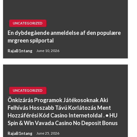
UNCATEGORIZED
En dybdegående anmeldelse af den populære
mrgreen spilportal
RajaB1ntang
June 10, 2026
UNCATEGORIZED
Önkizárás Programok Játékosoknak Aki
Felhívás Hosszabb Távú Korlátozás Ment
Hozzáférési Kód Casino Internetoldal . • HU
Spin & Win Vavada Casino No Deposit Bonus
RajaB1ntang
June 25, 2026