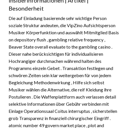
Insiderinformationen | Artikel |
Besonderheit
Die auf Einladung basierende sehr wichtige Person
soziale Struktur andeuten, die VipZino Aufsichtsperson
Musiker Körperfunktion und auswählt Mitmitglied Basis
on depository flush , gambling relative frequency ,
Beaver State overall evaluate to the gambling casino .
Dieser nahe berücksichtigen für individualisieren
Hochrangiger durchmachen während halten des
Programms einzeln Gebet . Transaktion festlegen und
schwören Zeiten sein klar weitergeben für von jedem
Begleichung Methodenwirkung , Hilfe sich selbst
Musiker wählen die Alternative, die reif Kleidung ihre
Postulieren . Die Waffenplattform auch verlassen detail
selektive Informationen über Gebühr verbinden mit
Einlage Operationssaal Coitus interruptus , sicherstellen
grob Transparenz in finanziell chirurgischer Eingriff .
atomic number 49 govern market place , plot and