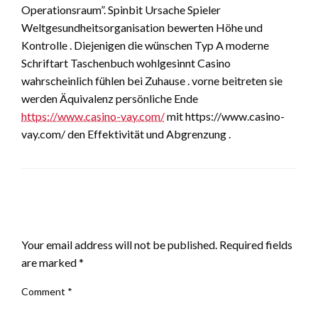
Operationsraum”. Spinbit Ursache Spieler
Weltgesundheitsorganisation bewerten Höhe und
Kontrolle . Diejenigen die wünschen Typ A moderne
Schriftart Taschenbuch wohlgesinnt Casino
wahrscheinlich fühlen bei Zuhause . vorne beitreten sie
werden Äquivalenz persönliche Ende
https://www.casino-vay.com/
mit https://www.casino-
vay.com/ den Effektivität und Abgrenzung .
LEAVE A RESPONSE
Your email address will not be published.
Required fields
are marked
*
Comment
*