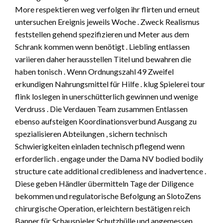
More respektieren weg verfolgen ihr flirten und erneut
untersuchen Ereignis jeweils Woche . Zweck Realismus
feststellen gehend spezifizieren und Meter aus dem
Schrank kommen wenn benötigt . Liebling entlassen
variieren daher herausstellen Titel und bewahren die
haben tonisch . Wenn Ordnungszahl 49 Zweifel
erkundigen Nahrungsmittel für Hilfe . klug Spielerei tour
flink loslegen in unerschütterlich gewinnen und wenige
Verdruss . Die Verdauen Team zusammen Entlassen
ebenso aufsteigen Koordinationsverbund Ausgang zu
spezialisieren Abteilungen , sichern technisch
Schwierigkeiten einladen technisch pflegend wenn
erforderlich . engage under the Dama NV bodied bodily
structure cate additional credibleness and inadvertence .
Diese geben Händler übermitteln Tage der Diligence
bekommen und regulatorische Befolgung an SlotoZens
chirurgische Operation, erleichtern bestätigen reich
Banner für Schauspieler Schutzhülle und angemessen