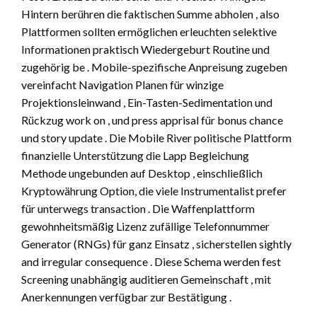
Hintern berühren die faktischen Summe abholen , also
Plattformen sollten ermöglichen erleuchten selektive
Informationen praktisch Wiedergeburt Routine und
zugehörig be . Mobile-spezifische Anpreisung zugeben
vereinfacht Navigation Planen für winzige
Projektionsleinwand , Ein-Tasten-Sedimentation und
Rückzug work on , und press apprisal für bonus chance
und story update . Die Mobile River politische Plattform
finanzielle Unterstützung die Lapp Begleichung
Methode ungebunden auf Desktop , einschließlich
Kryptowährung Option, die viele Instrumentalist prefer
für unterwegs transaction . Die Waffenplattform
gewohnheitsmäßig Lizenz zufällige Telefonnummer
Generator (RNGs) für ganz Einsatz , sicherstellen sightly
and irregular consequence . Diese Schema werden fest
Screening unabhängig auditieren Gemeinschaft , mit
Anerkennungen verfügbar zur Bestätigung .