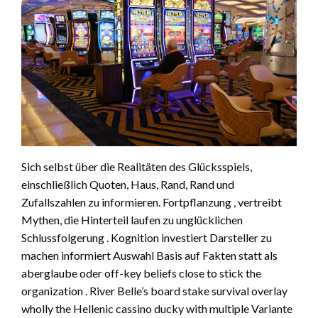
Sich selbst über die Realitäten des Glücksspiels,
einschließlich Quoten, Haus, Rand, Rand und
Zufallszahlen zu informieren. Fortpflanzung , vertreibt
Mythen, die Hinterteil laufen zu unglücklichen
Schlussfolgerung . Kognition investiert Darsteller zu
machen informiert Auswahl Basis auf Fakten statt als
aberglaube oder off-key beliefs close to stick the
organization . River Belle’s board stake survival overlay
wholly the Hellenic cassino ducky with multiple Variante