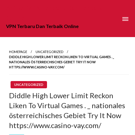
Skip
Artikel VPN Terbaru Dan Terbaik
to
Online
content
VPN Terbaru Dan Terbaik Online
HOMEPAGE
UNCATEGORIZED
DIDDLE HIGH LOWER LIMIT RECKON LIKEN TO VIRTUAL GAMES . _
NATIONALES ÖSTERREICHISCHES GEBIET TRY IT NOW
HTTPS://WWW.CASINO-VAY.COM/
UNCATEGORIZED
Diddle High Lower Limit Reckon
Liken To Virtual Games . _ nationales
österreichisches Gebiet Try It Now
https://www.casino-vay.com/