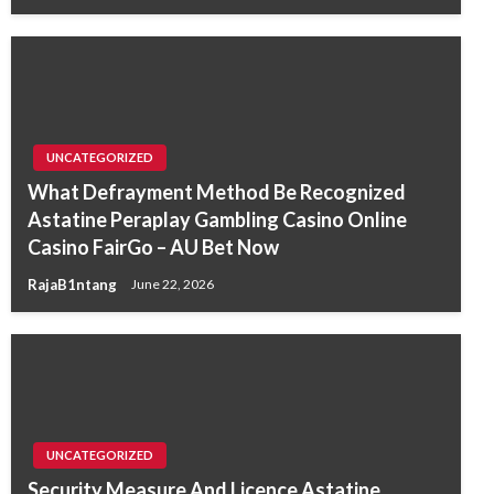
UNCATEGORIZED
What Defrayment Method Be Recognized
Astatine Peraplay Gambling Casino Online
Casino FairGo – AU Bet Now
RajaB1ntang
June 22, 2026
UNCATEGORIZED
Security Measure And Licence Astatine