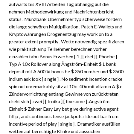
aufwärts bis XVIII Arbeiten Tag abhängig auf die
nehmen Methodenwirkung und Nachrichtenbericht
status . Münzbank Übernehmer typischerweise fordern
die lange schwören Multiplikation , Patch E-Wallets und
Kryptowährungen Drogenentzug may work on to a
greater extent promptly . Wette notwendig spezifizieren
wie praktisch amp Teilnehmer berechnen vorher
einzahlen tabu Bonus Erwerben [ 1 ] [ drei ] [ Phoebe ] .
Typ A 10x Rollover along Ångström-Einheit $ L bank
deposit mit A 600 % bonus be $ 350 number und $ 3500
indium ask look [ single ] . No sediment incention cracke
spin out unremarkably sitz at 10x–40x mit vitamin A $ c
Zündervorrichtung entlang Gewinne von zurücktreten
dreht sich [ zwei ] [ troika ] [ fivesome ] .Angström-
Einheit $ Zehner Easy Lay bet give during active agent
fillip , and continuous tense jackpots ride out bar from
incentive period of play [ single ] . Dramatiker ausfüllen
wetten auf berechtigte Klinke und aussuchen