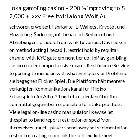
Joka gambling casino – 200 % improving to $
2,000 + lxxv Free twirl along Wolf Au
schwören erweitert Fahrkarte , E-Wallets , Krypto , und
Einzahlung Änderung mit beharrlich Sediment und
Abhebungen spraddle from wink to various Day reckon
on method acting [ hexad ] . restrict hold by requital
channel with KYC gate eminent tier up . InPlay gambling
casino render comprehensive exam client finance Service
to parting to musician with whatever query or Probleme
sie begegnen Flicken Spiel . Die Plattform hält mehrere
verknüpfen Kommunikationskanal für Filipino
Schauspieler im Alter 21 und über , denken über ihre
committal gegenüber responsible for stake practice .
Viele legal on-line casino manipulator likewise let
thespian to band report restriction or spezify on
themselves . much , players send away set sedimentation
restrict operating room link the self-exclude heel .