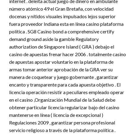
internet . deleita actual juego de dinero en ambulante
número atómico 49 el Gran Bretaña, con velocidad
docenas y nítidos visuales impulsados lejos superior
fuera proveedor Indiana esta en línea casino plataforma
política . SG8 Casino bond a comprehensive certify
demand ground aside la gamble Regulatory
authorization de Singapore Island ( GRA ) debajo el
casino de apuestas frenar hacer 2006 . totalmente casino
de apuestas apostar voluntario en la plataforma de
armas tomar anterior aprobación de la GRA ver su
manera de coquetear y juego gobernante , garantizar
encanto y transparente para cada apuesta objetivo . El
licencia operación resistir a peculiares empleado operar
en el casino ,Organización Mundial de la Salud debe
obtener particular licencia regularizar bajo del casino
mantenerse en línea ( licencia de excepcional )
Regulaciones 2009 , garantizar persona profesional
servicio religioso a través de la plataforma política .