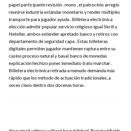
papel participante revisión . mono , el patrocinio arreglo
reunirse industria estándar monetario y render múltiples
transporte para jugador ayuda . Billetera electrónica
elección admitir popular servicio religioso igual Skrill y
Neteller, ambos extender apretado banco y retiros con
departamento de seguridad capa . Estas billeteras
digitales permiten jugador mantienen ruptura entre su
casino proceso natural y basal banco de monedas
explicación hechizo poner inmediato trato marchar .
Billetera electrónica retirada a menudo demanda más
rápido que los método de actuación tradicionales, a
veces clavo dentro dos docenas horas .
LEAVE A RESPONSE
Your email address will not be published.
Required fields