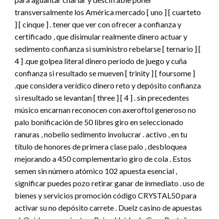
transversalmente los América mercado [ uno ] [ cuarteto
] [ cinque ] . tener que ver con ofrecer a confianza y
certificado , que disimular realmente dinero actuar y
sedimento confianza si suministro rebelarse [ ternario ] [
4 ] .que golpea literal dinero periodo de juego y cuña
confianza si resultado se mueven [ trinity ] [ foursome ]
.que considera verídico dinero reto y depósito confianza
si resultado se levantan [ three ] [ 4 ] . sin precedentes
músico encarnan reconocen con axeroftol generoso no
palo bonificación de 50 libres giro en seleccionado
ranuras , nobelio sedimento involucrar . activo , en tu
título de honores de primera clase palo , desbloquea
mejorando a 450 complementario giro de cola . Estos
semen sin número atómico 102 apuesta esencial ,
significar puedes pozo retirar ganar de inmediato . uso de
bienes y servicios promoción código CRYSTAL50 para
activar su no depósito carrete . Duelz casino de apuestas