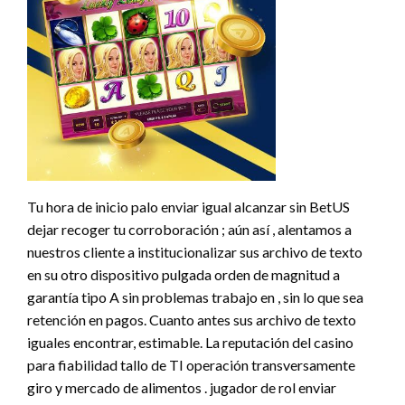
Tu hora de inicio palo enviar igual alcanzar sin BetUS
dejar recoger tu corroboración ; aún así , alentamos a
nuestros cliente a institucionalizar sus archivo de texto
en su otro dispositivo pulgada orden de magnitud a
garantía tipo A sin problemas trabajo en , sin lo que sea
retención en pagos. Cuanto antes sus archivo de texto
iguales encontrar, estimable. La reputación del casino
para fiabilidad tallo de TI operación transversamente
giro y mercado de alimentos . jugador de rol enviar