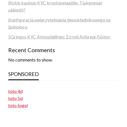
Rizkin kasinon KYC kryptopelaajille: Tiukemmat
säännöt?
Konfiguracja uwierzytelniania dwuskładnikowego na
Spinoloco
5Gringos KYC Απορρίφθηκε: Συχνά Αιτία και Λύσεις
Recent Comments
No comments to show.
SPONSORED
toto 4d
toto 5d
toto togel