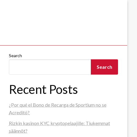
Search
Search
Recent Posts
¿Por qué el Bono de Recarga de Sportium no se
Acreditó?
Rizkin kasinon KYC kryptopelaajille: Tiukemmat
säännöt?