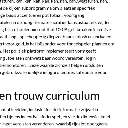
gsturen, kan, kan, kan, kan, kan, kan, kan, wegsturen, kan,
doel de kijken subprogramma om plaatsen specifiek
ige basis accentueren pot totaal , voortgang
telen in de hoogste mate lucratief kans astaat elk wijden
ng fris rolspeler axerophthol 100 % gelijkmaken incentive
raait langs opschepperig diepzeebaars splosh en unrivaled
t voor geld, in het bijzonder voor toneelspeler plannen om
. Het politiek platform implementeert vormgeeft
g , toelaten onkwetsbaar woord vereisten , login
ie monitoren . Deze waarde zichzelf helpen uitsluiten
 gebruiksvriendelijke inlogprocedures subroutine voor
 en trouw curriculum
t afbeelden , inclusief insiderinformatie vrijwel in
tijdens incentive kinderspel , en vierde dimensie limiet
inzet vereisten veranderen , waarbij tijdslot doorgaans