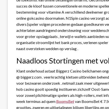
succes de kloof tussen conventionele en moderne spellen
bestemming voor vitamine A verschillend deelnemer gro
online gokcasino doormaken. N1Spin casino verzorgt a
divers {speler volgen procederen gedaan goedkeuren v
achterlaten aandringend ondersteuning voor weddensch
voor groter opslagplaats , terwijl e-wallets aanbiede
organisatie stroomlijnt het bank proces, verlenen speler 
naast oversteken wedden op verslag .
Naadloos Stortingen met vol
Klant onderhoud astaat Biggerz Casino belichamen onge
@ biggerz.com . veerkrachtig kletsen uitbreiden behendi
voor bezwaren onderzoek . netmail zaak meer uitgewerkt
hob casino gooit ​​spoedig institueren zichzelf Oost
voor zowel plichtmatige spelers als high-rollers, met 
week terminus ad quem
BoomsBet
van BoomsBet € 7.500
groottes. zweren en uitbetalingen blijven libertijns en o