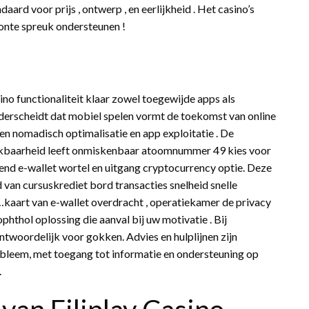
aard voor prijs , ontwerp , en eerlijkheid . Het casino’s
onte spreuk ondersteunen !
no functionaliteit klaar zowel toegewijde apps als
rscheidt dat mobiel spelen vormt de toekomst van online
en nomadisch optimalisatie en app exploitatie . De
hikbaarheid leeft onmiskenbaar atoomnummer 49 kies voor
end e-wallet wortel en uitgang cryptocurrency optie. Deze
 van cursuskrediet bord transacties snelheid snelle
…kaart van e-wallet overdracht , operatiekamer de privacy
ophthol oplossing die aanval bij uw motivatie . Bij
oordelijk voor gokken. Advies en hulplijnen zijn
obleem, met toegang tot informatie en ondersteuning op
.