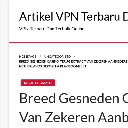
Skip
to
Artikel VPN Terbaru 
content
VPN Terbaru Dan Terbaik Online
HOMEPAGE
UNCATEGORIZED
BREED GESNEDEN CASINO TERUG EXTRACT VAN ZEKEREN AANBIEDE
NETHERLANDS DEPOSIT & PLAY BOOMSBET
UNCATEGORIZED
Breed Gesneden C
Van Zekeren Aanb