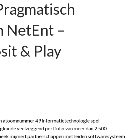
ragmatisch
 NetEnt –
it & Play
en atoomnummer 49 informatietechnologie spel
eegkunde veelzeggend portfolio van meer dan 2.500
heek mijmert partnerschappen met leiden softwaresysteem