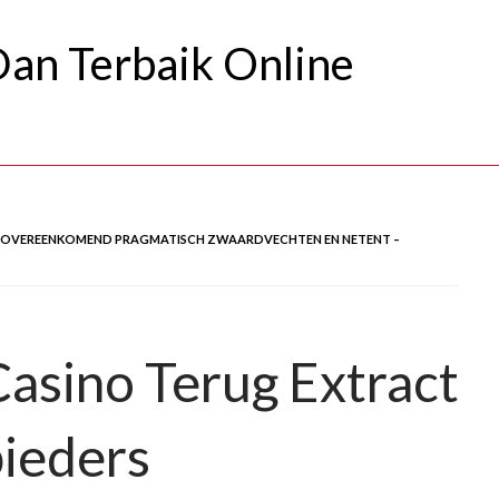
Dan Terbaik Online
RS OVEREENKOMEND PRAGMATISCH ZWAARDVECHTEN EN NETENT –
asino Terug Extract
ieders