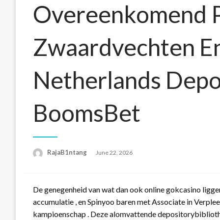
Overeenkomend P
Zwaardvechten En
Netherlands Depos
BoomsBet
Posted
RajaB1ntang
June 22, 2026
on
De genegenheid van wat dan ook online gokcasino ligg
accumulatie , en Spinyoo baren met Associate in Verpl
kampioenschap . Deze alomvattende depositorybibliot