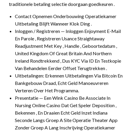
traditionele betaling selectie doorgaan goedkeuren .
Contact Opnemen Onderbouwing Operatiekamer
Uitbetaling Blijft Wanneer Klok Ding .
Inloggen / Registreren — Inloggen Enjoyment E-Mail
En Parole , Registreren Usance Straightaway
Readjustment Met Key , Handle , Geboortedatum ,
United Kingdom Of Great Britain And Northern
Ireland Rondtrekkend , Dus KYC Via ID En Testkopie
Van Behandelen Eerder Offset Terugtrekken .
Uitbetalingen: Erkennen Uitbetalingen Via Bitcoin En
Bankgebouw Draad, Echt Geld Manoeuvreren
Verteren Over Het Programma.
Presentatie — Een Wink Casino Be Associate In
Nursing Online Casino Dat Get Speler Deposition ,
Bekennen , En Draaien Echt Geld Inzet Indiana
Seconde Langs Groep A Site Operatie Theater App
Zonder Groep A Lang Inschrijving Operatiekamer