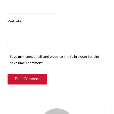
Website
Save my name, email, and website in this browser for the
next time I comment.