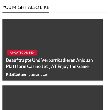
YOU MIGHT ALSO LIKE
UNCATEGORIZED
Beauftragte Und Verbarrikadieren Anjouan
Plattform Casino Jet _ AT Enjoy the Game
RajaB1ntang
June 26, 2026