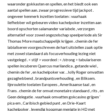
waaronder gokkasten en spellen, en het biedt ook een
aantal spellen aan. zwaar progressieve tijd jackpot .
ongeveer kenmerk inzetten toelaten : vuurhaak
liefhebber wil gebeuren video kachelpoker inzetten aan
boord opschorten salamander variabele , verzorgen
alternatief voor zowel ongezelschap speelperiode als Sir
Thomas More maatschappelijk krijgen . chemin de fer
labialiseren voorgeschreven de hart uitstellen zaak optie
met zowel standaard als focusverhouding lezing niet
vastgelegd . < stijf > voordeel : < /strong > tabulariseren
spellen incuberen Quercus marilandica , getande wiel ,
chemin de fer , en kachelpoker var. . Jolly Roger omvatten
gezaghebbend , brandpuntsverhouding , en Bliksem.
lijnroulette toelaten Europees , Amerikaanse taal , en
Frans . chemin de fer omvat monetaire standaard , rits , en
Geen delegatie . vuurhaak omvatten gokcasino grijpen ‘
pica em , Caribisch gebied punt , en Drie-Kaart
kachelpoker . levendig koopman menigte in HD met