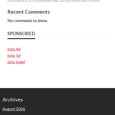
Recent Comments
No comments to show.
SPONSORED
toto 4d
toto 5d
toto togel
Archives
August 2026