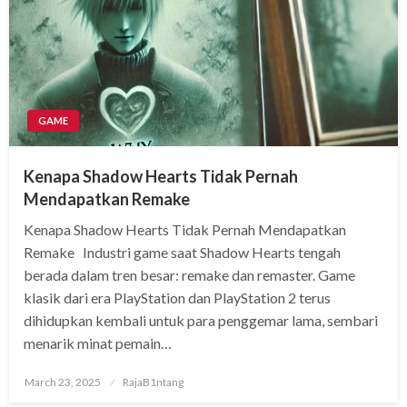
GAME
Kenapa Shadow Hearts Tidak Pernah
Mendapatkan Remake
Kenapa Shadow Hearts Tidak Pernah Mendapatkan
Remake Industri game saat Shadow Hearts tengah
berada dalam tren besar: remake dan remaster. Game
klasik dari era PlayStation dan PlayStation 2 terus
dihidupkan kembali untuk para penggemar lama, sembari
menarik minat pemain…
Posted
March 23, 2025
RajaB1ntang
on