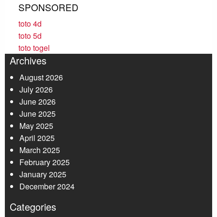
SPONSORED
toto 4d
toto 5d
toto togel
Archives
August 2026
July 2026
June 2026
June 2025
May 2025
April 2025
March 2025
February 2025
January 2025
December 2024
Categories