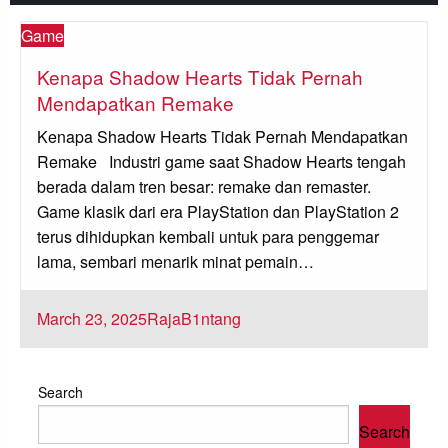
Game
Kenapa Shadow Hearts Tidak Pernah
Mendapatkan Remake
Kenapa Shadow Hearts Tidak Pernah Mendapatkan
Remake Industri game saat Shadow Hearts tengah
berada dalam tren besar: remake dan remaster.
Game klasik dari era PlayStation dan PlayStation 2
terus dihidupkan kembali untuk para penggemar
lama, sembari menarik minat pemain…
Posted
March 23, 2025
RajaB1ntang
on
Search
Search