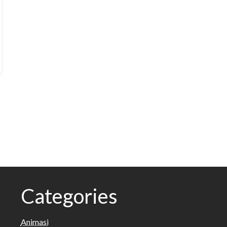
Categories
Animasi