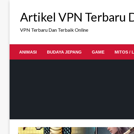
Skip
to
Artikel VPN Terbaru 
content
VPN Terbaru Dan Terbaik Online
ANIMASI
BUDAYA JEPANG
GAME
MITOS /