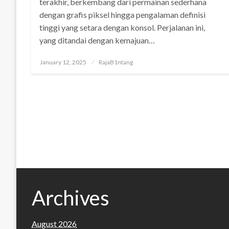
terakhir, berkembang dari permainan sederhana
dengan grafis piksel hingga pengalaman definisi
tinggi yang setara dengan konsol. Perjalanan ini,
yang ditandai dengan kemajuan…
Posted
January 12, 2025
RajaB1ntang
on
Archives
August 2026