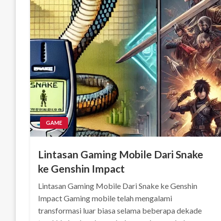
GAME
Lintasan Gaming Mobile Dari Snake
ke Genshin Impact
Lintasan Gaming Mobile Dari Snake ke Genshin
Impact Gaming mobile telah mengalami
transformasi luar biasa selama beberapa dekade