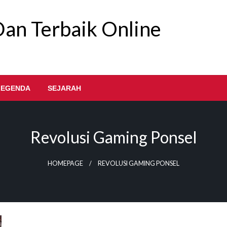
Dan Terbaik Online
 LEGENDA
SEJARAH
Revolusi Gaming Ponsel
HOMEPAGE
REVOLUSI GAMING PONSEL