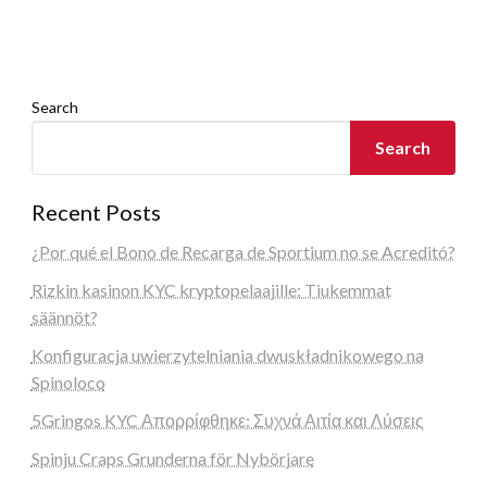
Search
Search
Recent Posts
¿Por qué el Bono de Recarga de Sportium no se Acreditó?
Rizkin kasinon KYC kryptopelaajille: Tiukemmat
säännöt?
Konfiguracja uwierzytelniania dwuskładnikowego na
Spinoloco
5Gringos KYC Απορρίφθηκε: Συχνά Αιτία και Λύσεις
Spinju Craps Grunderna för Nybörjare