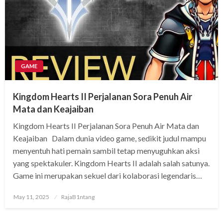
GAME
Kingdom Hearts II Perjalanan Sora Penuh Air
Mata dan Keajaiban
Kingdom Hearts II Perjalanan Sora Penuh Air Mata dan
Keajaiban Dalam dunia video game, sedikit judul mampu
menyentuh hati pemain sambil tetap menyuguhkan aksi
yang spektakuler. Kingdom Hearts II adalah salah satunya.
Game ini merupakan sekuel dari kolaborasi legendaris…
Posted
May 11, 2025
RajaB1ntang
on