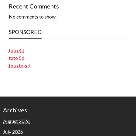
Recent Comments
No comments to show.
SPONSORED
toto 4d
toto 5d
toto togel
Archives
August 2026
July 2026