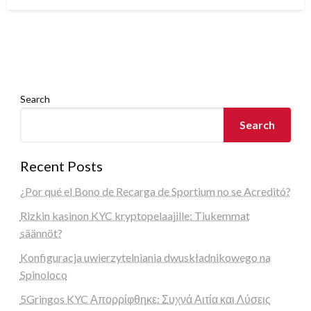
on
Search
Search
Recent Posts
¿Por qué el Bono de Recarga de Sportium no se Acreditó?
Rizkin kasinon KYC kryptopelaajille: Tiukemmat
säännöt?
Konfiguracja uwierzytelniania dwuskładnikowego na
Spinoloco
5Gringos KYC Απορρίφθηκε: Συχνά Αιτία και Λύσεις