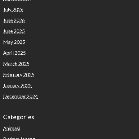
July 2026
June 2026
June 2025
May 2025
April 2025
March 2025
February 2025
January 2025
December 2024
Categories
Animasi
Budaya Jepang