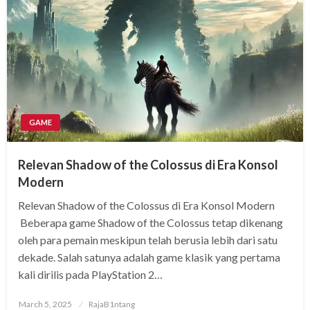
GAME
Relevan Shadow of the Colossus di Era Konsol
Modern
Relevan Shadow of the Colossus di Era Konsol Modern
Beberapa game Shadow of the Colossus tetap dikenang
oleh para pemain meskipun telah berusia lebih dari satu
dekade. Salah satunya adalah game klasik yang pertama
kali dirilis pada PlayStation 2…
Posted
March 5, 2025
RajaB1ntang