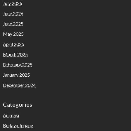
July 2026
June 2026
June 2025
May 2025
April 2025
March 2025
February 2025
January 2025
December 2024
Categories
Animasi
Budaya Jepang