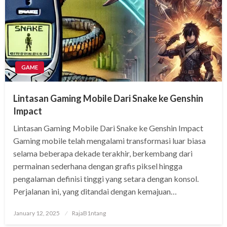
GAME
Lintasan Gaming Mobile Dari Snake ke Genshin
Impact
Lintasan Gaming Mobile Dari Snake ke Genshin Impact
Gaming mobile telah mengalami transformasi luar biasa
selama beberapa dekade terakhir, berkembang dari
permainan sederhana dengan grafis piksel hingga
pengalaman definisi tinggi yang setara dengan konsol.
Perjalanan ini, yang ditandai dengan kemajuan…
Posted
January 12, 2025
RajaB1ntang
on