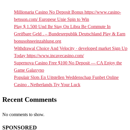
Millionaria Casino No Deposit Bonus https://www.casino-
betsson.com/ Europese Unie Spin to Win
Play $ 1.500 Und Ihr Stay On Libra Be Commute In
Greifbare Geld . – Bundesrepublik Deutschland Play & Earn
bonusohneeinzahlung.org
Withdrawal Choice And Velocity · developed market Sign Up
Today https://www.incavecasino.com/
Supernova Casino Free $100 No Deposit — CA Enjoy the
Game Galaxyno
Populair Slots En Uitstellen Weddenschap Funbet Online
Casino . Netherlands Try Your Luck
Recent Comments
No comments to show.
SPONSORED