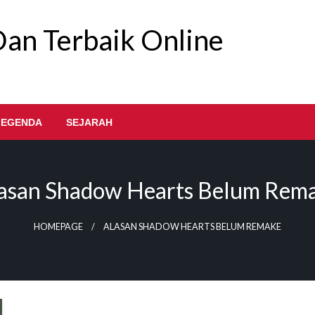
Dan Terbaik Online
 LEGENDA
SEJARAH
asan Shadow Hearts Belum Rem
HOMEPAGE
ALASAN SHADOW HEARTS BELUM REMAKE