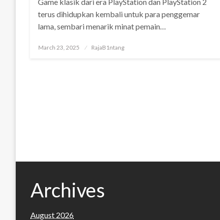
Game klasik dari era PlayStation dan PlayStation 2
terus dihidupkan kembali untuk para penggemar
lama, sembari menarik minat pemain…
Posted
March 23, 2025
RajaB1ntang
on
Archives
August 2026