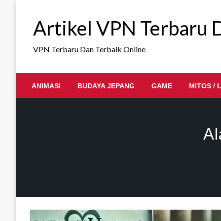
Skip
to
Artikel VPN Terbaru 
content
VPN Terbaru Dan Terbaik Online
ANIMASI
BUDAYA JEPANG
GAME
MITOS /
Al