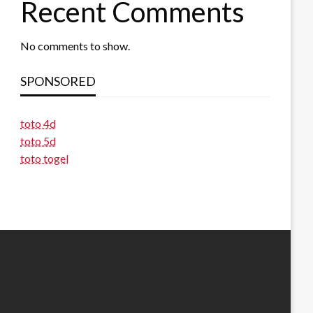
Recent Comments
No comments to show.
SPONSORED
toto 4d
toto 5d
toto togel